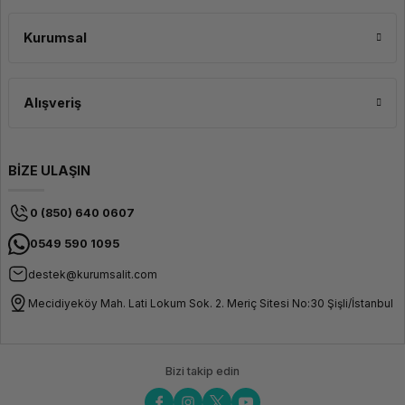
dostu bir malzemedir. Baskı sırasında toksik gazlar yaymaz, bu yüzden
kapalı alanlarda da güvenle kullanılabilir.
Kurumsal
Alışveriş
BİZE ULAŞIN
0 (850) 640 0607
0549 590 1095
destek@kurumsalit.com
Mecidiyeköy Mah. Lati Lokum Sok. 2. Meriç Sitesi No:30 Şişli/İstanbul
Bizi takip edin