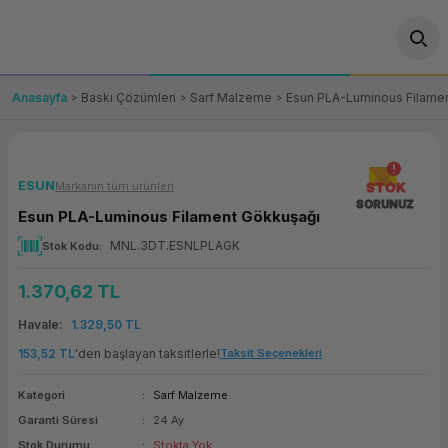
Geri Dön
Geri Dön
Geri Dön
Geri Dön
Geri Dön
Geri Dön
Geri Dön
ünler
leri
ası Çözümleri
eri
le) Ürünler
OT/VT Ürünleri
Anasayfa
Baskı Çözümleri
Sarf Malzeme
Esun PLA-Luminous Filame
cı
s Ürünleri
eri
Barkod Yazıcı ve Okuyucu
hazı
ası
arı
keti
POS Terminali
ESUN
Markanın tüm ürünleri
STOK
SORUNUZ
Esun PLA-Luminous Filament Gökkuşağı
sayar
 Kablosu
Station
ım
keti
Fiş Yazıcı
MNL.3DT.ESNLPLAGK
Stok Kodu
sayar
akinesi
se
ve Bağlantı
şif Paketi
Self Servis Ekranı
1.370,62 TL
enleri
 (Firewall)
ma Makinesi
aklık
ve Yedekleme
Havale
1.329,50 TL
Para Çekmecesi
153,52 TL
'den başlayan taksitlerle!
Taksit Seçenekleri
on
eme Makinesi
rofon
Panel PC
Kategori
Sarf Malzeme
Garanti Süresi
24 Ay
ciler
Stok Durumu
Stokta Yok