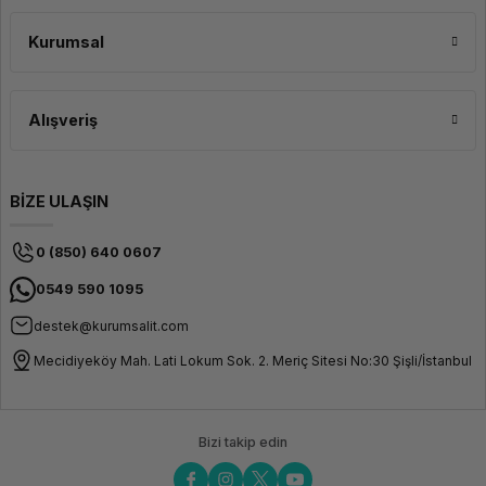
maruz kaldığına bağlıdır. Yoğun ışık altında daha uzun süre bırakıldığında
daha parlak ve daha uzun süreli bir ışık yayılımı sağlar. UV ışık kaynakları
veya güçlü güneş ışığı, filamentin hızlı bir şekilde enerji depolamasını sağlar.
Kurumsal
Alışveriş
BİZE ULAŞIN
0 (850) 640 0607
0549 590 1095
destek@kurumsalit.com
Mecidiyeköy Mah. Lati Lokum Sok. 2. Meriç Sitesi No:30 Şişli/İstanbul
Bizi takip edin