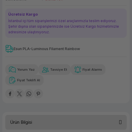
ork Bileşenleri
ek
Ücretsiz Kargo
İstanbul içi tüm siparişlerinizi özel araçlarımızla teslim ediyoruz.
Şehir dışına olan siparişlerinizde ise Ücretsiz Kargo hizmetimizle
adresinize ulaştırııyoruz.
Esun PLA-Luminous Filament Rainbow
Güvenilir Alışveriş
153,52 TL
x 12
Havalelerde
Kolay iade imkanı
Aya varan taksit
Özel indirim fırsatı
Yorum Yaz
Tavsiye Et
Fiyat Alarmı
Fiyat Teklifi Al
Güvenilir Alışveriş
153,52 TL
x 12
Havalelerde
Kolay iade imkanı
Aya varan taksit
Özel indirim fırsatı
Ürün Bilgisi