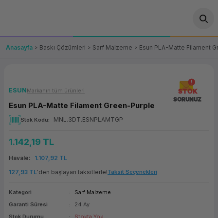
Geri Dön
Geri Dön
Geri Dön
Geri Dön
Geri Dön
Geri Dön
Geri Dön
ünler
leri
ası Çözümleri
eri
le) Ürünler
OT/VT Ürünleri
Anasayfa
Baskı Çözümleri
Sarf Malzeme
Esun PLA-Matte Filament G
cı
s Ürünleri
eri
Barkod Yazıcı ve Okuyucu
hazı
ası
arı
keti
POS Terminali
ESUN
Markanın tüm ürünleri
STOK
SORUNUZ
Esun PLA-Matte Filament Green-Purple
sayar
 Kablosu
Station
ım
keti
Fiş Yazıcı
MNL.3DT.ESNPLAMTGP
Stok Kodu
sayar
akinesi
se
ve Bağlantı
şif Paketi
Self Servis Ekranı
1.142,19 TL
enleri
 (Firewall)
ma Makinesi
aklık
ve Yedekleme
Havale
1.107,92 TL
Para Çekmecesi
127,93 TL
'den başlayan taksitlerle!
Taksit Seçenekleri
on
eme Makinesi
rofon
Panel PC
Kategori
Sarf Malzeme
Garanti Süresi
24 Ay
ciler
Stok Durumu
Stokta Yok