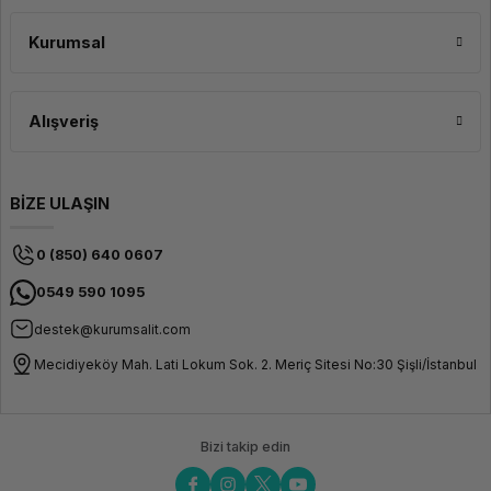
Mat filamentin sahip olduğu iyi akışkanlık ve katman yapışması, destek
yapılarına daha az ihtiyaç duymanızı sağlar. Bu, hem baskı süresini kısaltır
hem de destek temizleme işlemini minimuma indirir. Önerilen Kullanım
Kurumsal
Alanları Sanatsal ve dekoratif baskılar Gerçekçi prototipler ve maketler
Endüstriyel tasarım projeleri Mimari modelleme ve figürler Oyuncaklar,
koleksiyon parçaları ve kişisel projeler
Alışveriş
BİZE ULAŞIN
0 (850) 640 0607
0549 590 1095
destek@kurumsalit.com
Mecidiyeköy Mah. Lati Lokum Sok. 2. Meriç Sitesi No:30 Şişli/İstanbul
Bizi takip edin