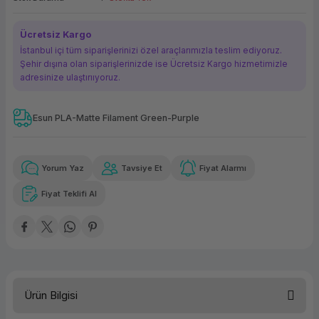
ork Bileşenleri
ek
Ücretsiz Kargo
İstanbul içi tüm siparişlerinizi özel araçlarımızla teslim ediyoruz.
Şehir dışına olan siparişlerinizde ise Ücretsiz Kargo hizmetimizle
adresinize ulaştırııyoruz.
Esun PLA-Matte Filament Green-Purple
Güvenilir Alışveriş
127,93 TL
x 12
Havalelerde
Kolay iade imkanı
Aya varan taksit
Özel indirim fırsatı
Yorum Yaz
Tavsiye Et
Fiyat Alarmı
Fiyat Teklifi Al
Güvenilir Alışveriş
127,93 TL
x 12
Havalelerde
Kolay iade imkanı
Aya varan taksit
Özel indirim fırsatı
Ürün Bilgisi