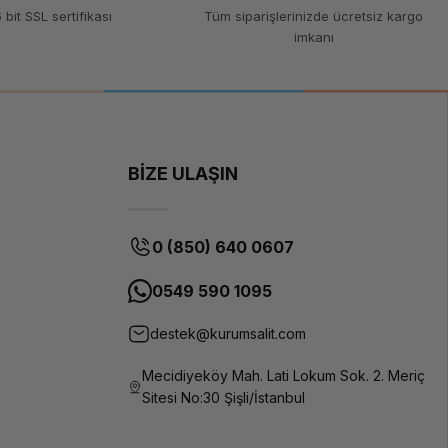
Mor
 bit SSL sertifikası
Tüm siparişlerinizde ücretsiz kargo
imkanı
PLA-Silk
Magic
1.75 mm
1 kg
BİZE ULAŞIN
200-230°C
50-60°C
0 (850) 640 0607
Silk (ipek)
benzeri
0549 590 1095
parlaklık,
metalik
destek@kurumsalit.com
efekt
Tüm FDM
Mecidiyeköy Mah. Lati Lokum Sok. 2. Meriç
3D
Sitesi No:30 Şişli/İstanbul
yazıcılar
Altın