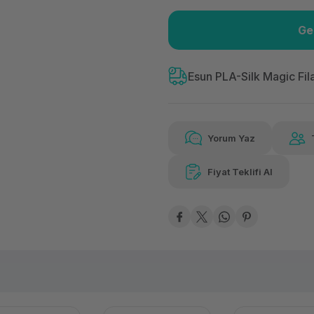
Ge
Güvenilir Alışveriş
153
Kolay iade imkanı
Aya 
Esun PLA-Silk Magic Fi
Yorum Yaz
153,52 TL
x 12
Hava
Aya varan taksit
Özel ind
Fiyat Teklifi Al