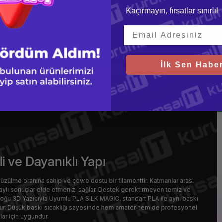
Kaçırmayın, fırsatlar sınırlı!
İlk Sen Haber
i ve Dayanıklı Yapı
üzülme oranına sahip ve çevre dostu bir filamenttir. Katmanlar arası
ylı sonuçlar elde etmenizi sağlar. Destek gerektirmeyen temiz ve
Çoğu 3D Yazıcıyla Uyumlu PLA SILK MAGIC, standart PLA ile aynı baskı
dur. Düşük baskı sıcaklığı sayesinde hem amatör hem de profesyonel
ılar için uygundur.