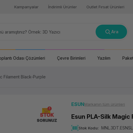
Kampanyalar
İndirimli Ürünler
Outlet Fırsat Ürünleri
Ara
oplantı Odası Çözümleri
Çevre Birimleri
Yazılım
Paket
c Filament Black-Purple
ESUN
Markanın tüm ürünleri
STOK
Esun PLA-Silk Magic 
SORUNUZ
MNL.3DT.ESNS
Stok Kodu