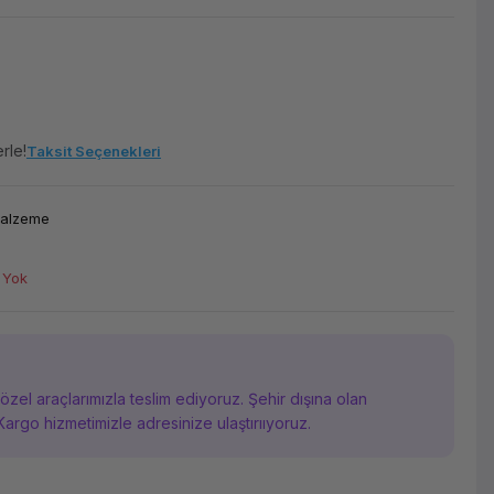
rle!
Taksit Seçenekleri
Malzeme
 Yok
i özel araçlarımızla teslim ediyoruz. Şehir dışına olan
Kargo hizmetimizle adresinize ulaştırııyoruz.