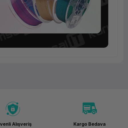
Sarf
Malzeme
Esun
PLA-Silk
Magic
Filament
venli Alışveriş
Kargo Bedava
Siyah-