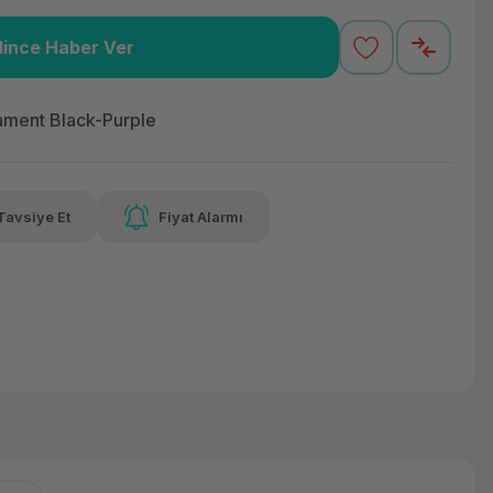
lince Haber Ver
,52 TL
x 12
Havalelerde
Güvenilir Alışveriş
varan taksit
Özel indirim fırsatı
Kolay iade imkanı
lament Black-Purple
Tavsiye Et
Fiyat Alarmı
lelerde
irim fırsatı