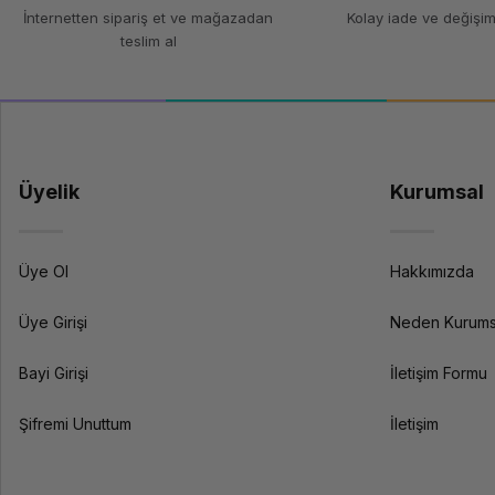
İnternetten sipariş et ve mağazadan
Kolay iade ve değişim
teslim al
Teknik Özellikler
Filament Türü
Çap
Ağırlık
Üyelik
Kurumsal
Yazdırma Sıcaklığı
Isıtmalı Yatak Sıcaklığı
Üye Ol
Hakkımızda
Özellikler
Üye Girişi
Neden Kurums
Bayi Girişi
İletişim Formu
Uyumluluk
Şifremi Unuttum
İletişim
Ekstra Özellikler