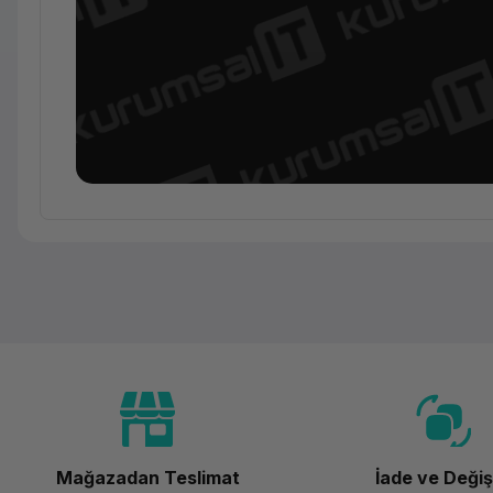
Temel Bilgiler
Kategori
Marka
Model
Mağazadan Teslimat
İade ve Deği
Renk