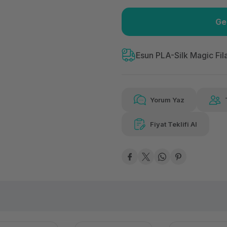
Ge
Güvenilir Alışveriş
153
Kolay iade imkanı
Aya 
Esun PLA-Silk Magic Fi
Yorum Yaz
153,46 TL
x 12
Hava
Aya varan taksit
Özel ind
Fiyat Teklifi Al