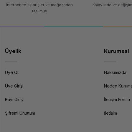
İnternetten sipariş et ve mağazadan
Kolay iade ve değişim
teslim al
Teknik Özellikler
Filament Türü
Çap
Ağırlık
Üyelik
Kurumsal
Yazdırma Sıcaklığı
Isıtmalı Yatak Sıcaklığı
Üye Ol
Hakkımızda
Özellikler
Üye Girişi
Neden Kurums
Bayi Girişi
İletişim Formu
Uyumluluk
Şifremi Unuttum
İletişim
Ekstra Özellikler