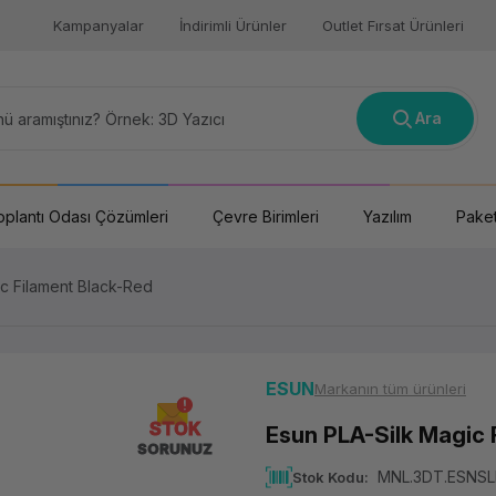
Kampanyalar
İndirimli Ürünler
Outlet Fırsat Ürünleri
Ara
oplantı Odası Çözümleri
Çevre Birimleri
Yazılım
Paket
c Filament Black-Red
ESUN
Markanın tüm ürünleri
STOK
Esun PLA-Silk Magic 
SORUNUZ
MNL.3DT.ESNS
Stok Kodu