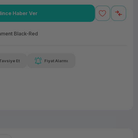
lince Haber Ver
,46 TL
x 12
Havalelerde
Güvenilir Alışveriş
varan taksit
Özel indirim fırsatı
Kolay iade imkanı
lament Black-Red
Tavsiye Et
Fiyat Alarmı
lelerde
irim fırsatı