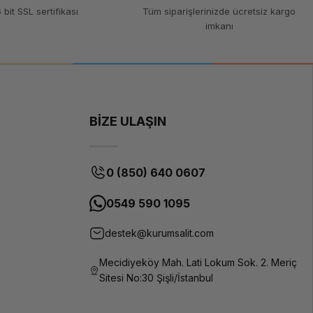
Kırmızı
 bit SSL sertifikası
Tüm siparişlerinizde ücretsiz kargo
imkanı
PLA-Silk
Magic
1.75 mm
1 kg
BİZE ULAŞIN
200-230°C
50-60°C
0 (850) 640 0607
Silk (ipek)
benzeri
0549 590 1095
parlaklık,
metalik
destek@kurumsalit.com
efekt
Tüm FDM
Mecidiyeköy Mah. Lati Lokum Sok. 2. Meriç
3D
Sitesi No:30 Şişli/İstanbul
yazıcılar
Altın