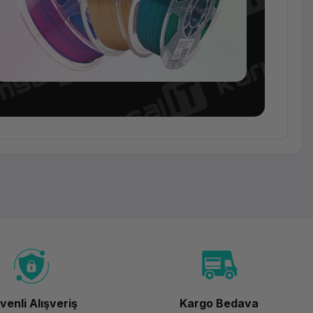
Sarf
Malzeme
Esun
PLA-Silk
Magic
Filament
venli Alışveriş
Kargo Bedava
Siyah-