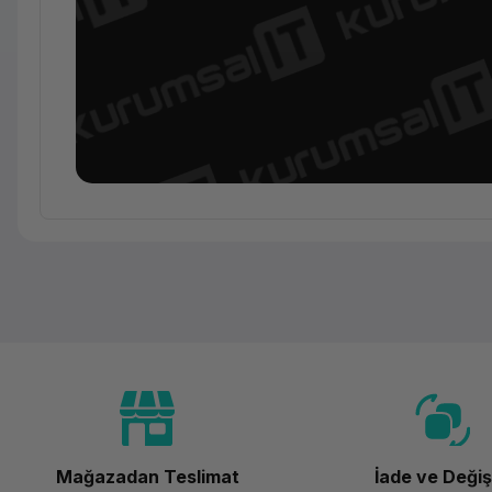
Temel Bilgiler
Kategori
Marka
Model
Mağazadan Teslimat
İade ve Deği
Renk