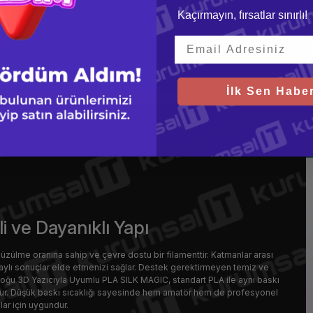
Kaçırmayın, fırsatlar sınırlı!
İlk Sen Haber
i ve Dayanıklı Yapı
üzülme oranına sahip ve çevre dostu bir filamenttir. Katmanlar arası
ylı sonuçlar elde etmenizi sağlar. Destek gerektirmeyen temiz ve
Çoğu 3D Yazıcıyla Uyumlu PLA SILK MAGIC, standart PLA ile aynı baskı
dur. Düşük baskı sıcaklığı sayesinde hem amatör hem de profesyonel
ılar için uygundur.