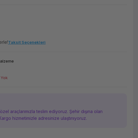
erle!
Taksit Seçenekleri
Malzeme
 Yok
i özel araçlarımızla teslim ediyoruz. Şehir dışına olan
Kargo hizmetimizle adresinize ulaştırııyoruz.