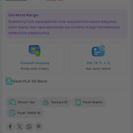
ork Bileşenleri
ek
Ücretsiz Kargo
İstanbul içi tüm siparişlerinizi özel araçlarımızla teslim ediyoruz.
Şehir dışına olan siparişlerinizde ise Ücretsiz Kargo hizmetimizle
adresinize ulaştırııyoruz.
Güvenilir Alışveriş
108,78 TL
x 12
Kolay iade imkanı
Aya varan taksit
Esun PLA-SS Black
Yorum Yaz
Tavsiye Et
Fiyat Alarmı
Fiyat Teklifi Al