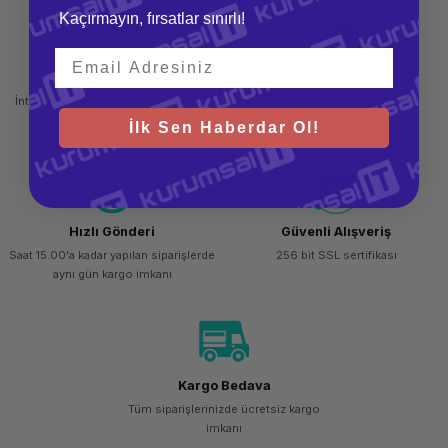
Kaçırmayın, fırsatlar sınırlı!
Çap
1.75 mm
Ağırlık
1 kg
Mağazadan Teslimat
İade ve Değişim
Yazdırma Sıcaklığı
190-
İnternetten sipariş et ve mağazadan
Kolay iade ve değişim imkanı
220°C
teslim al
İlk Sen Haberdar Ol!
Isıtmalı Yatak Sıcaklığı
50-60°C
Özellikler
Süper
pürüzsüz
yüzeyler,
düşük
büzülme,
Hızlı Gönderi
Güvenli Alışveriş
kolay
baskı
Saat 15.00'a kadar yapılan siparişlerde
256 bit SSL sertifikası
aynı gün kargo imkanı
Uyumluluk
Tüm FDM
3D
yazıcılar
Ekstra Özellikler
Pürüzsüz
baskı
yüzeyi
Kargo Bedava
sunar ve
estetik
Tüm siparişlerinizde ücretsiz kargo
baskılar
imkanı
için
idealdir