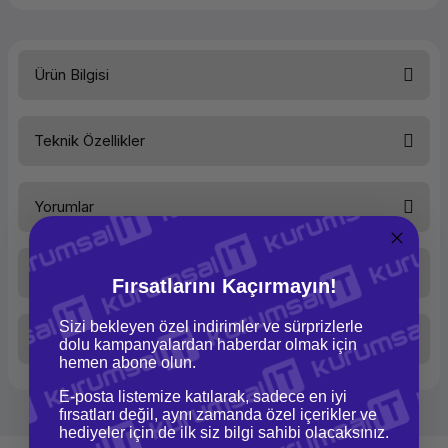
Ürün Bilgisi
Esun PLA-SS Siyah
Teknik Özellikler
Temel Bilgiler
Yorumlar
Kategori
Sarf
Malzeme
Marka
Soru & Cevap
Esun
Fırsatlarını Kaçırmayın!
Bu ürüne ilk yorumu siz yapın!
Model
PLA-SS
Filament
Sizi bekleyen özel indirimler ve sürprizlerle
Taksit Seçenekleri
dolu kampanyalardan haberdar olmak için
Renk
Yorum Yaz
Siyah
Ürün hakkında henüz soru sorulmamış.
hemen abone olun.
Teknik Özellikler
E-posta listemize katılarak, sadece en iyi
Soru Sor
fırsatları değil, aynı zamanda özel içerikler ve
Filament Türü
PLA-SS
hediyeler için de ilk siz bilgi sahibi olacaksınız.
(Süper
Düz PLA)