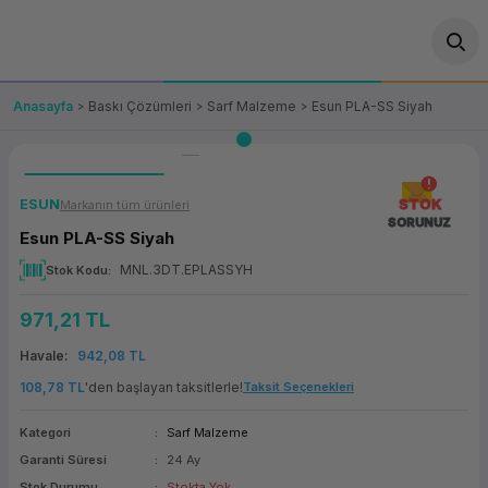
Geri Dön
Geri Dön
Geri Dön
Geri Dön
Geri Dön
Geri Dön
Geri Dön
ünler
leri
ası Çözümleri
eri
le) Ürünler
OT/VT Ürünleri
Anasayfa
Baskı Çözümleri
Sarf Malzeme
Esun PLA-SS Siyah
cı
s Ürünleri
eri
Barkod Yazıcı ve Okuyucu
hazı
ası
arı
keti
POS Terminali
ESUN
STOK
Markanın tüm ürünleri
SORUNUZ
Esun PLA-SS Siyah
sayar
 Kablosu
Station
ım
keti
Fiş Yazıcı
MNL.3DT.EPLASSYH
Stok Kodu
sayar
akinesi
se
ve Bağlantı
şif Paketi
Self Servis Ekranı
971,21 TL
enleri
 (Firewall)
ma Makinesi
aklık
ve Yedekleme
Para Çekmecesi
Havale
942,08 TL
108,78 TL
'den başlayan taksitlerle!
Taksit Seçenekleri
on
eme Makinesi
rofon
Panel PC
Kategori
Sarf Malzeme
ciler
Garanti Süresi
24 Ay
Stok Durumu
Stokta Yok