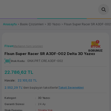
Geri Dön
Geri Dön
Geri Dön
Geri Dön
Geri Dön
Geri Dön
Geri Dön
ünler
leri
ası Çözümleri
eri
le) Ürünler
OT/VT Ürünleri
Anasayfa
Baskı Çözümleri
3D Yazıcı
Flsun Super Racer SR A3DF-002 
cı
s Ürünleri
eri
Barkod Yazıcı ve Okuyucu
hazı
ası
arı
keti
POS Terminali
Flsun
Markanın tüm ürünleri
STOK
SORUNUZ
Flsun Super Racer SR A3DF-002 Delta 3D Yazıcı
sayar
 Kablosu
Station
ım
keti
Fiş Yazıcı
GNX.PRT.CRE.A3DF-002
Stok Kodu
sayar
akinesi
se
ve Bağlantı
şif Paketi
Self Servis Ekranı
22.786,62 TL
enleri
 (Firewall)
ma Makinesi
aklık
ve Yedekleme
Havale
22.103,02 TL
Para Çekmecesi
2.552,29 TL
'den başlayan taksitlerle!
Taksit Seçenekleri
on
eme Makinesi
rofon
Panel PC
Kategori
3D Yazıcı
Garanti Süresi
24 Ay
ciler
Stok Durumu
Stokta Yok