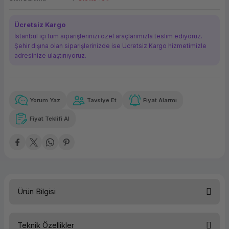
ork Bileşenleri
ek
Ücretsiz Kargo
İstanbul içi tüm siparişlerinizi özel araçlarımızla teslim ediyoruz.
Şehir dışına olan siparişlerinizde ise Ücretsiz Kargo hizmetimizle
adresinize ulaştırııyoruz.
Yorum Yaz
Tavsiye Et
Fiyat Alarmı
Güvenilir Alışveriş
2.552,29 TL
x 12
Havalelerde
Kolay iade imkanı
Aya varan taksit
Özel indirim fırsatı
Fiyat Teklifi Al
Güvenilir Alışveriş
2.552,29 TL
x 12
Havalelerde
Kolay iade imkanı
Aya varan taksit
Özel indirim fırsatı
Ürün Bilgisi
Teknik Özellikler