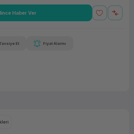
lince Haber Ver
0,22 TL
x 12
Havalelerde
varan taksit
Özel indirim fırsatı
Tavsiye Et
Fiyat Alarmı
0,22 TL
x 12
Havalelerde
varan taksit
Özel indirim fırsatı
leri