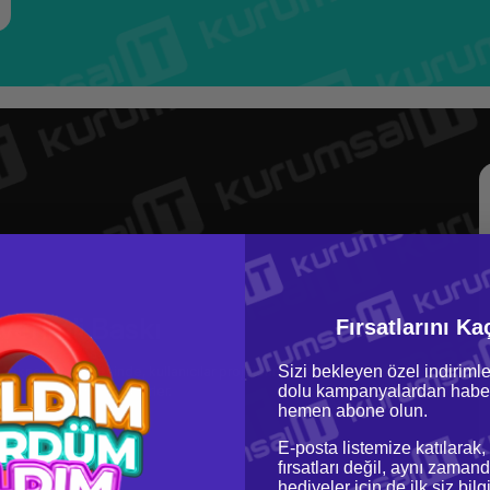
 Verimli Baskı
Fırsatlarını Ka
Sizi bekleyen özel indirimle
iş teknolojisi sayesinde, kullanıcılar projelerini daha kısa sürede
dolu kampanyalardan haber
retkenliklerini artırabilirler.
hemen abone olun.
E-posta listemize katılarak,
fırsatları değil, aynı zamand
hediyeler için de ilk siz bil