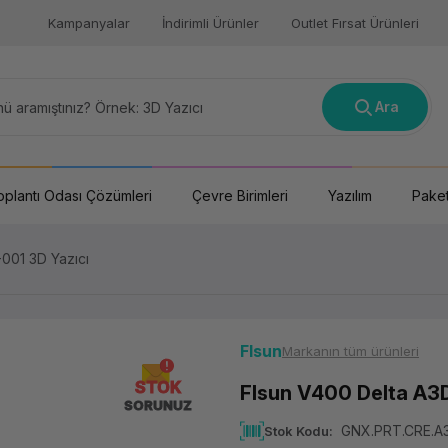
Kampanyalar
İndirimli Ürünler
Outlet Fırsat Ürünleri
Ara
oplantı Odası Çözümleri
Çevre Birimleri
Yazılım
Paket
001 3D Yazıcı
Flsun
Markanın tüm ürünleri
STOK
Flsun V400 Delta A3
SORUNUZ
GNX.PRT.CRE.A
Stok Kodu