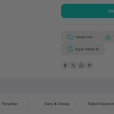
Ge
Güvenilir Alışveriş
4.26
Kolay iade imkanı
Aya 
Yorum Yaz
Fiyat Teklifi Al
Güvenilir Alışveriş
4.26
Kolay iade imkanı
Aya 
Yorumlar
Soru & Cevap
Taksit Seçenek