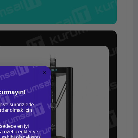
çırmayın!
r ve sürprizlerle
dar olmak için
 sadece en iyi
a özel içerikler ve
gi sahibi olacaksınız.