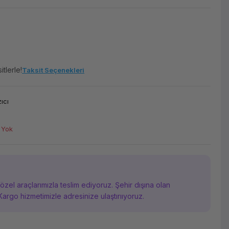
tlerle!
Taksit Seçenekleri
ıcı
 Yok
i özel araçlarımızla teslim ediyoruz. Şehir dışına olan
Kargo hizmetimizle adresinize ulaştırııyoruz.