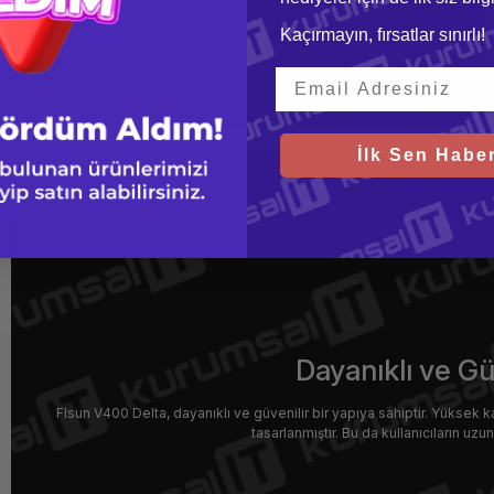
Kaçırmayın, fırsatlar sınırlı!
İlk Sen Haber
Dayanıklı ve Gü
Flsun V400 Delta, dayanıklı ve güvenilir bir yapıya sahiptir. Yüksek ka
tasarlanmıştır. Bu da kullanıcıların uz