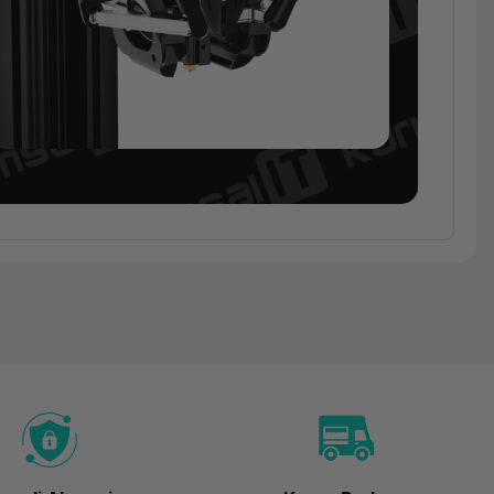
3D
Yazıcı
Flsun
V400
Delta
A3DF-