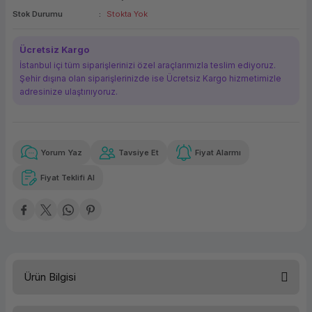
Stok Durumu
Stokta Yok
ork Bileşenleri
ek
Ücretsiz Kargo
İstanbul içi tüm siparişlerinizi özel araçlarımızla teslim ediyoruz.
Şehir dışına olan siparişlerinizde ise Ücretsiz Kargo hizmetimizle
adresinize ulaştırııyoruz.
Yorum Yaz
Tavsiye Et
Fiyat Alarmı
Güvenilir Alışveriş
1.279,34 TL
x 12
Havalelerde
Kolay iade imkanı
Aya varan taksit
Özel indirim fırsatı
Fiyat Teklifi Al
Güvenilir Alışveriş
1.279,34 TL
x 12
Havalelerde
Kolay iade imkanı
Aya varan taksit
Özel indirim fırsatı
Ürün Bilgisi
FortiGate FC-10-0060F-131-02-12 Bulut Yönetimi, Analizi ve Veri Saklama (1 Yıllık)