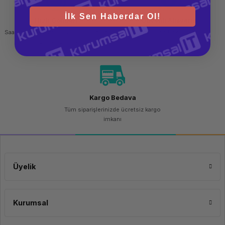
İlk Sen Haberdar Ol!
Hızlı Gönderi
Güvenli Alışveriş
Saat 15.00'a kadar yapılan siparişlerde
256 bit SSL sertifikası
aynı gün kargo imkanı
Kargo Bedava
Tüm siparişlerinizde ücretsiz kargo
imkanı
Üyelik
Kurumsal