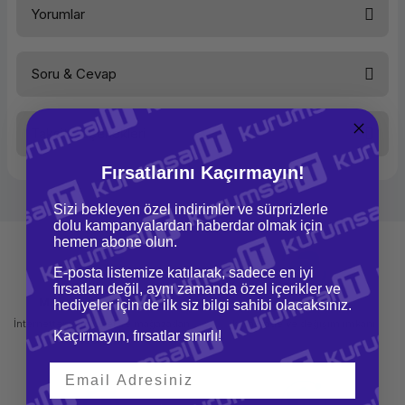
Yorumlar
Soru & Cevap
Bu ürüne ilk yorumu siz yapın!
Taksit Seçenekleri
Yorum Yaz
Ürün hakkında henüz soru sorulmamış.
Fırsatlarını Kaçırmayın!
Soru Sor
Sizi bekleyen özel indirimler ve sürprizlerle
dolu kampanyalardan haberdar olmak için
hemen abone olun.
E-posta listemize katılarak, sadece en iyi
fırsatları değil, aynı zamanda özel içerikler ve
Mağazadan Teslimat
İade ve Değişim
hediyeler için de ilk siz bilgi sahibi olacaksınız.
İnternetten sipariş et ve mağazadan
Kolay iade ve değişim imkanı
Kaçırmayın, fırsatlar sınırlı!
teslim al