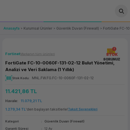
Geri Dön
Geri Dön
Geri Dön
Geri Dön
Geri Dön
Geri Dön
Geri Dön
ünler
leri
ası Çözümleri
eri
le) Ürünler
OT/VT Ürünleri
Anasayfa
Kurumsal Ürünler
Güvenlik Duvarı (Firewall)
FortiGate FC-10-
cı
s Ürünleri
eri
Barkod Yazıcı ve Okuyucu
hazı
ası
arı
keti
POS Terminali
Fortinet
Markanın tüm ürünleri
STOK
SORUNUZ
FortiGate FC-10-0060F-131-02-12 Bulut Yönetimi,
sayar
 Kablosu
Station
ım
keti
Fiş Yazıcı
Analizi ve Veri Saklama (1 Yıllık)
MNL.FW.FG.FC-10-0060F-131-02-12
Stok Kodu
sayar
akinesi
se
ve Bağlantı
şif Paketi
Self Servis Ekranı
11.421,86 TL
enleri
 (Firewall)
ma Makinesi
aklık
ve Yedekleme
Para Çekmecesi
Havale
11.079,21 TL
on
eme Makinesi
rofon
Panel PC
1.279,34 TL
'den başlayan taksitlerle!
Taksit Seçenekleri
Kategori
Güvenlik Duvarı (Firewall)
ciler
Garanti Süresi
12 Ay