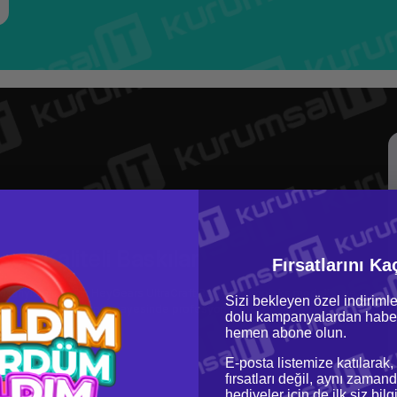
ek Kaliteli Baskılar
Fırsatlarını Ka
 başarıyla oluşturan HeyGears UltraCraft Reflex, kompleks modeller ve
Sizi bekleyen özel indirimle
alitesi ve güçlü yapısı sayesinde profesyonel projelerinizde güvenle
dolu kampanyalardan haber
lanabilirsiniz.
hemen abone olun.
E-posta listemize katılarak,
fırsatları değil, aynı zamand
hediyeler için de ilk siz bil