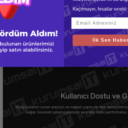
Kaçırmayın, fırsatlar sınırlı!
İlk Sen Haber
Kullanıcı Dostu ve G
Kolay kullanım sunan arayüzü ve sağlam yapısı ile hem deneyimli kul
sağlar. Güvenilir çalışma prensibi ve stabil baskı performansı, u