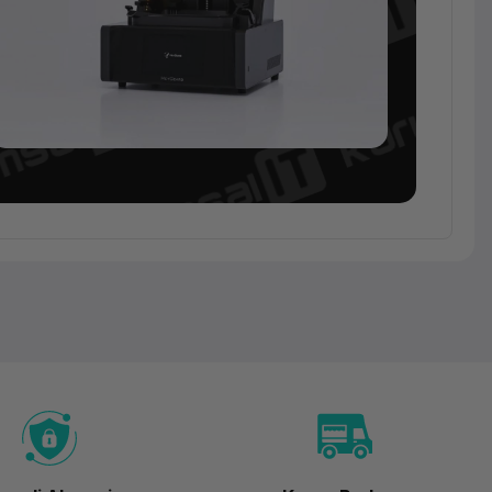
3D Yazıcı
HeyGears
UltraCraft
Reflex