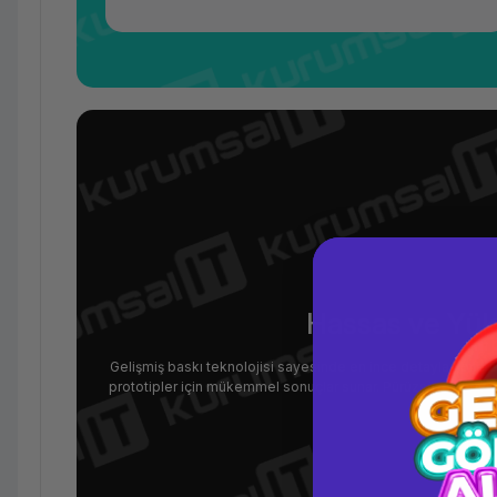
Hassas ve Yüks
Gelişmiş baskı teknolojisi sayesinde en ince detayları bile
prototipler için mükemmel sonuçlar sunar. Pürüzsüz yüzey k
kul