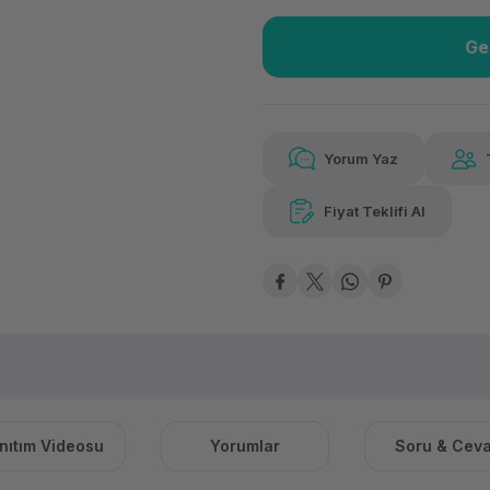
Ge
Güvenilir Alışveriş
9.58
Kolay iade imkanı
Aya 
Yorum Yaz
Fiyat Teklifi Al
Güvenilir Alışveriş
9.58
Kolay iade imkanı
Aya 
nıtım Videosu
Yorumlar
Soru & Cev