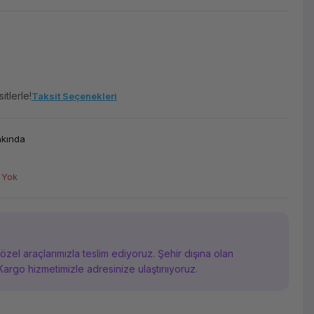
itlerle!
Taksit Seçenekleri
akında
 Yok
i özel araçlarımızla teslim ediyoruz. Şehir dışına olan
Kargo hizmetimizle adresinize ulaştırııyoruz.