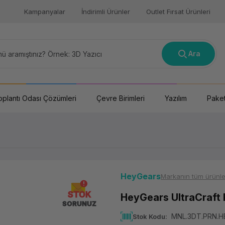
Kampanyalar
İndirimli Ürünler
Outlet Fırsat Ürünleri
Ara
oplantı Odası Çözümleri
Çevre Birimleri
Yazılım
Paket
HeyGears
Markanın tüm ürünle
STOK
HeyGears UltraCraft 
SORUNUZ
MNL.3DT.PRN.H
Stok Kodu