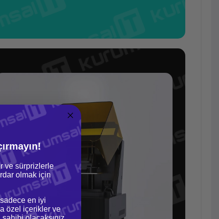
çırmayın!
r ve sürprizlerle
dar olmak için
 sadece en iyi
a özel içerikler ve
gi sahibi olacaksınız.