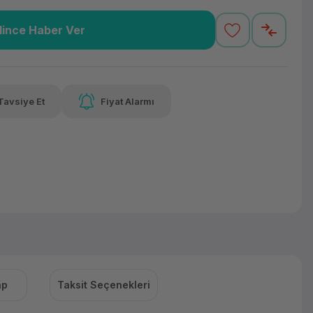
lince Haber Ver
8,68 TL
x 12
Havalelerde
varan taksit
Özel indirim fırsatı
Tavsiye Et
Fiyat Alarmı
8,68 TL
x 12
Havalelerde
varan taksit
Özel indirim fırsatı
ap
Taksit Seçenekleri