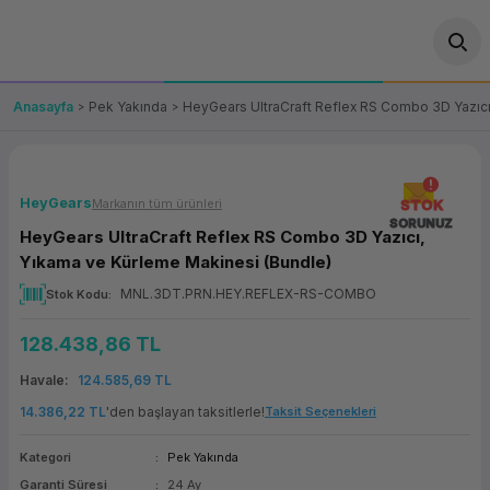
Geri Dön
Geri Dön
Geri Dön
Geri Dön
Geri Dön
Geri Dön
Geri Dön
ünler
leri
ası Çözümleri
eri
le) Ürünler
OT/VT Ürünleri
Anasayfa
Pek Yakında
HeyGears UltraCraft Reflex RS Combo 3D Yazıcı
cı
s Ürünleri
eri
Barkod Yazıcı ve Okuyucu
hazı
ası
arı
keti
POS Terminali
HeyGears
Markanın tüm ürünleri
STOK
SORUNUZ
HeyGears UltraCraft Reflex RS Combo 3D Yazıcı,
sayar
 Kablosu
Station
ım
keti
Fiş Yazıcı
Yıkama ve Kürleme Makinesi (Bundle)
MNL.3DT.PRN.HEY.REFLEX-RS-COMBO
Stok Kodu
sayar
akinesi
se
ve Bağlantı
şif Paketi
Self Servis Ekranı
128.438,86 TL
enleri
 (Firewall)
ma Makinesi
aklık
ve Yedekleme
Para Çekmecesi
Havale
124.585,69 TL
on
eme Makinesi
rofon
Panel PC
14.386,22 TL
'den başlayan taksitlerle!
Taksit Seçenekleri
Kategori
Pek Yakında
ciler
Garanti Süresi
24 Ay