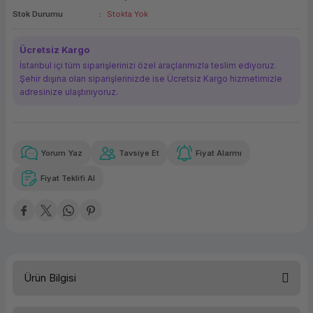
Stok Durumu
Stokta Yok
ork Bileşenleri
ek
Ücretsiz Kargo
İstanbul içi tüm siparişlerinizi özel araçlarımızla teslim ediyoruz.
Şehir dışına olan siparişlerinizde ise Ücretsiz Kargo hizmetimizle
adresinize ulaştırııyoruz.
Yorum Yaz
Tavsiye Et
Fiyat Alarmı
Güvenilir Alışveriş
14.386,22 TL
x 12
Havalelerde
Kolay iade imkanı
Aya varan taksit
Özel indirim fırsatı
Fiyat Teklifi Al
Güvenilir Alışveriş
14.386,22 TL
x 12
Havalelerde
Kolay iade imkanı
Aya varan taksit
Özel indirim fırsatı
Ürün Bilgisi