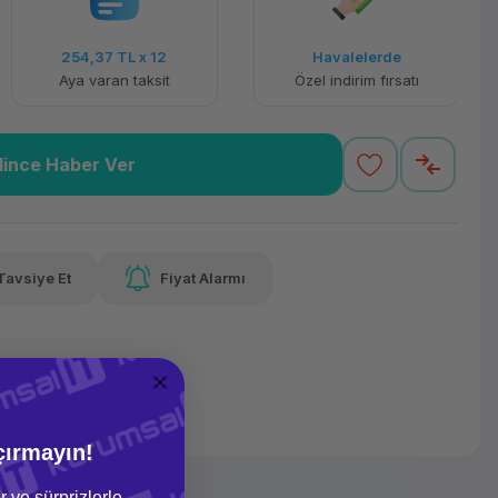
254,37 TL
x 12
Havalelerde
Aya varan taksit
Özel indirim fırsatı
lince Haber Ver
Tavsiye Et
Fiyat Alarmı
çırmayın!
r ve sürprizlerle