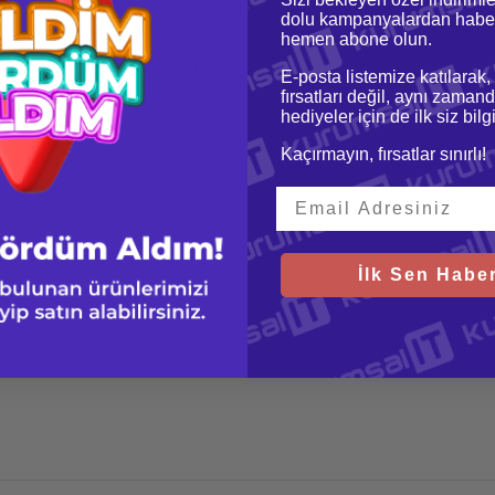
dolu kampanyalardan haber
hemen abone olun.
oru & Cevap
Taksit Seçenekleri
E-posta listemize katılarak,
fırsatları değil, aynı zamand
hediyeler için de ilk siz bil
Kaçırmayın, fırsatlar sınırlı!
s-Udımm-8g)
İlk Sen Haber