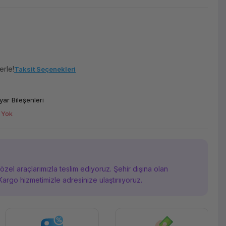
erle!
Taksit Seçenekleri
yar Bileşenleri
 Yok
i özel araçlarımızla teslim ediyoruz. Şehir dışına olan
Kargo hizmetimizle adresinize ulaştırııyoruz.