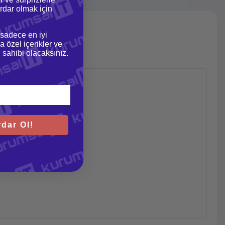
dar olmak için
 sadece en iyi
a özel içerikler ve
gi sahibi olacaksınız.
dar Ol!