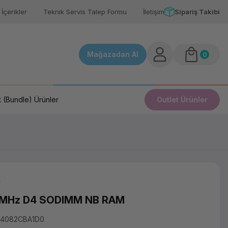
İçerikler
Teknik Servis Talep Formu
İletişim
Sipariş Takibi
Mağazadan Al
0
 (Bundle) Ürünler
Outlet Ürünler
i
6MHz D4 SODIMM NB RAM
D4082CBA1D0