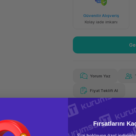
Havalelerde
Güvenilir Alışveriş
Özel indirim fırsatı
Kolay iade imkanı
Ge
Yorum Yaz
Fiyat Teklifi Al
Fırsatlarını Ka
Sizi bekleyen özel indirimle