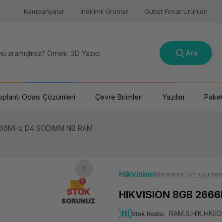
Kampanyalar
İndirimli Ürünler
Outlet Fırsat Ürünleri
Ara
oplantı Odası Çözümleri
Çevre Birimleri
Yazılım
Paket
666MHz D4 SODIMM NB RAM
Hikvision
Markanın tüm ürünler
STOK
HIKVISION 8GB 266
SORUNUZ
RAM.8.HIK.HKE
Stok Kodu