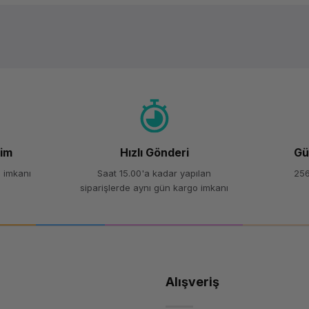
Ürün hakkında henüz soru sorulmamış.
Bu ürüne ilk yorumu siz yapın!
Yorum Yaz
Soru Sor
şim
Hızlı Gönderi
Gü
 imkanı
Saat 15.00'a kadar yapılan
256
siparişlerde aynı gün kargo imkanı
Alışveriş