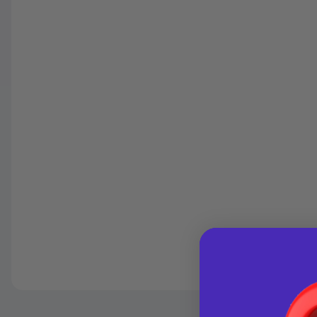
Güvenilir Alışveriş
254,37 TL
x 12
Kolay iade imkanı
Aya varan taksit