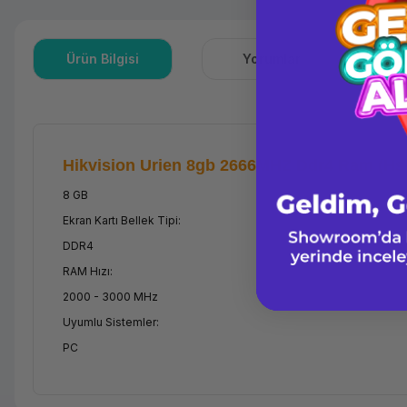
Ürün Bilgisi
Yorumlar
S
Hikvision Urien 8gb 2666MHZ Ddr4 Ram (H
8 GB
Ekran Kartı Bellek Tipi:
DDR4
RAM Hızı:
2000 - 3000 MHz
Uyumlu Sistemler:
PC