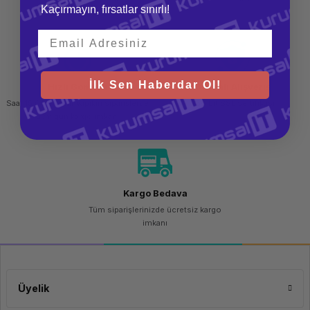
Kaçırmayın, fırsatlar sınırlı!
teslim al
İlk Sen Haberdar Ol!
Hızlı Gönderi
Güvenli Alışveriş
Saat 15.00'a kadar yapılan siparişlerde
256 bit SSL sertifikası
aynı gün kargo imkanı
Kargo Bedava
Tüm siparişlerinizde ücretsiz kargo
imkanı
Üyelik