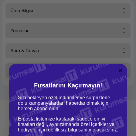
Ürün Bilgisi
Marka
FSC
Yorumlar
Ağırlık
205 g
Tip
Menteşe
Uyumluluk
Lifebook AH531
Ürün rengi
Bronz
Soru & Cevap
Uyumlu markalar
Fujitsu
Bu ürüne ilk yorumu siz yapın!
Taksit Seçenekleri
Yorum Yaz
Ürün hakkında henüz soru sorulmamış.
Fırsatlarını Kaçırmayın!
Soru Sor
Sizi bekleyen özel indirimler ve sürprizlerle
dolu kampanyalardan haberdar olmak için
hemen abone olun.
E-posta listemize katılarak, sadece en iyi
fırsatları değil, aynı zamanda özel içerikler ve
Mağazadan Teslimat
İade ve Değişim
hediyeler için de ilk siz bilgi sahibi olacaksınız.
İnternetten sipariş et ve mağazadan
Kolay iade ve değişim imkanı