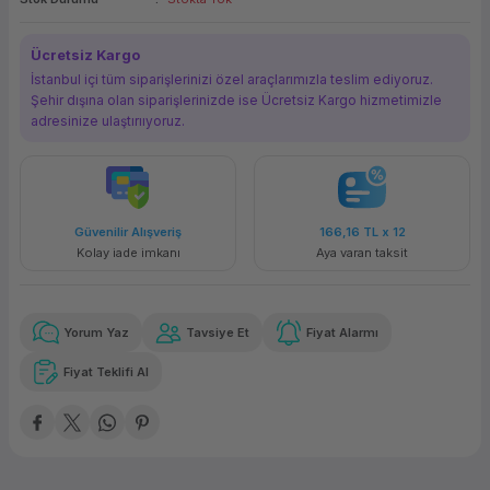
ork Bileşenleri
ek
Ücretsiz Kargo
İstanbul içi tüm siparişlerinizi özel araçlarımızla teslim ediyoruz.
Şehir dışına olan siparişlerinizde ise Ücretsiz Kargo hizmetimizle
adresinize ulaştırııyoruz.
Güvenilir Alışveriş
166,16 TL
x 12
Kolay iade imkanı
Aya varan taksit
Yorum Yaz
Tavsiye Et
Fiyat Alarmı
Fiyat Teklifi Al