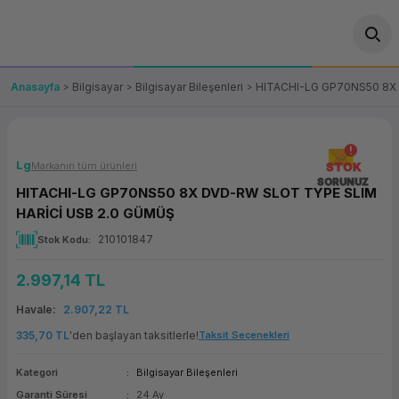
Geri Dön
Geri Dön
Geri Dön
Geri Dön
Geri Dön
Geri Dön
Geri Dön
ünler
leri
ası Çözümleri
eri
le) Ürünler
OT/VT Ürünleri
Anasayfa
Bilgisayar
Bilgisayar Bileşenleri
HITACHI-LG GP70NS50 8X
cı
s Ürünleri
eri
Barkod Yazıcı ve Okuyucu
hazı
ası
arı
keti
POS Terminali
Lg
Markanın tüm ürünleri
STOK
SORUNUZ
HITACHI-LG GP70NS50 8X DVD-RW SLOT TYPE SLIM
sayar
 Kablosu
Station
ım
keti
Fiş Yazıcı
HARİCİ USB 2.0 GÜMÜŞ
210101847
Stok Kodu
sayar
akinesi
se
ve Bağlantı
şif Paketi
Self Servis Ekranı
2.997,14 TL
enleri
 (Firewall)
ma Makinesi
aklık
ve Yedekleme
Para Çekmecesi
Havale
2.907,22 TL
on
eme Makinesi
rofon
Panel PC
335,70 TL
'den başlayan taksitlerle!
Taksit Seçenekleri
Kategori
Bilgisayar Bileşenleri
ciler
Garanti Süresi
24 Ay