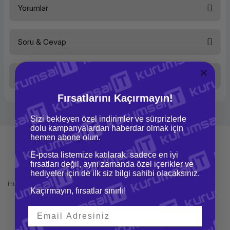
Yorumlar
Ürün Tipi
Harici
Bağlantı
USB 2.0
Renk
Gümüş
DVD Yazma Hızı
8X
Soru & Cevap
DVD Okuma Hızı
8X
Bu ürüne ilk yorumu siz yapın!
CD Yazma Hızı
24X
CD Okuma Hızı
24X
Taksit Seçenekleri
Yorum Yaz
Ürün hakkında henüz soru sorulmamış.
Fırsatlarını Kaçırmayın!
Soru Sor
Sizi bekleyen özel indirimler ve sürprizlerle
dolu kampanyalardan haberdar olmak için
hemen abone olun.
E-posta listemize katılarak, sadece en iyi
fırsatları değil, aynı zamanda özel içerikler ve
Mağazadan Teslimat
İade ve Değişim
hediyeler için de ilk siz bilgi sahibi olacaksınız.
İnternetten sipariş et ve mağazadan
Kolay iade ve değişim imkanı
Kaçırmayın, fırsatlar sınırlı!
teslim al