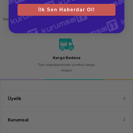
İlk Sen Haberdar Ol!
Hızlı Gönderi
Güvenli Alışveriş
Saat 15.00'a kadar yapılan siparişlerde
256 bit SSL sertifikası
aynı gün kargo imkanı
Kargo Bedava
Tüm siparişlerinizde ücretsiz kargo
imkanı
Üyelik
Kurumsal