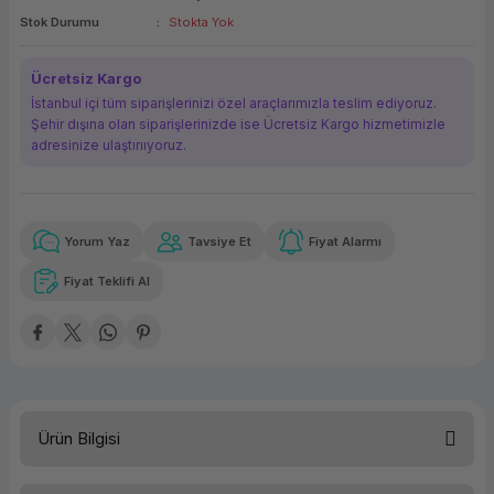
Stok Durumu
Stokta Yok
ork Bileşenleri
ek
Ücretsiz Kargo
İstanbul içi tüm siparişlerinizi özel araçlarımızla teslim ediyoruz.
Şehir dışına olan siparişlerinizde ise Ücretsiz Kargo hizmetimizle
adresinize ulaştırııyoruz.
Yorum Yaz
Tavsiye Et
Fiyat Alarmı
Güvenilir Alışveriş
335,70 TL
x 12
Havalelerde
Kolay iade imkanı
Aya varan taksit
Özel indirim fırsatı
Fiyat Teklifi Al
Güvenilir Alışveriş
335,70 TL
x 12
Havalelerde
Kolay iade imkanı
Aya varan taksit
Özel indirim fırsatı
Ürün Bilgisi
Sürücü Türü
DVD Yazıcı