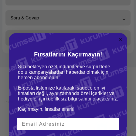
Bağlantı
USB 2.0
Renk
Siyah
DVD Okuma Hızı
8X
Soru & Cevap
CD Yazma Hızı
24X
Bu ürüne ilk yorumu siz yapın!
CD Okuma Hızı
24X
Taksit Seçenekleri
Yorum Yaz
Ürün hakkında henüz soru sorulmamış.
Fırsatlarını Kaçırmayın!
Soru Sor
Sizi bekleyen özel indirimler ve sürprizlerle
dolu kampanyalardan haberdar olmak için
hemen abone olun.
E-posta listemize katılarak, sadece en iyi
fırsatları değil, aynı zamanda özel içerikler ve
Mağazadan Teslimat
İade ve Değişim
hediyeler için de ilk siz bilgi sahibi olacaksınız.
İnternetten sipariş et ve mağazadan
Kolay iade ve değişim imkanı
teslim al
Kaçırmayın, fırsatlar sınırlı!