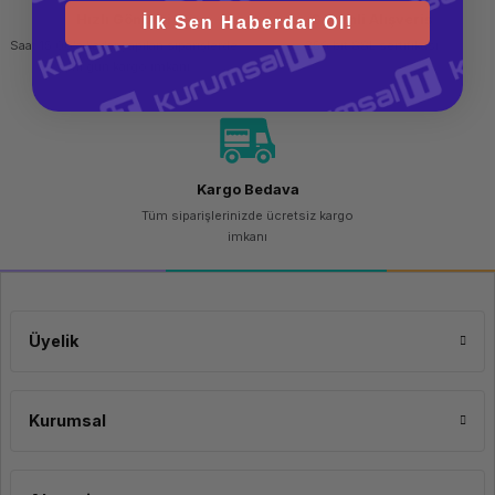
Hızlı Gönderi
Güvenli Alışveriş
İlk Sen Haberdar Ol!
Saat 15.00'a kadar yapılan siparişlerde
256 bit SSL sertifikası
aynı gün kargo imkanı
Kargo Bedava
Tüm siparişlerinizde ücretsiz kargo
imkanı
Üyelik
Kurumsal