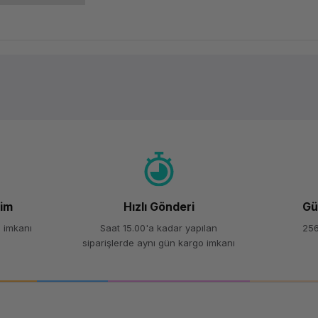
Ürün hakkında henüz soru sorulmamış.
Bu ürüne ilk yorumu siz yapın!
Yorum Yaz
Soru Sor
şim
Hızlı Gönderi
Gü
 imkanı
Saat 15.00'a kadar yapılan
256
siparişlerde aynı gün kargo imkanı