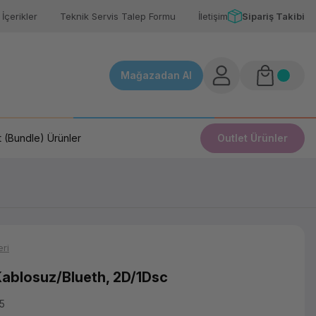
İçerikler
Teknik Servis Talep Formu
İletişim
Sipariş Takibi
Mağazadan Al
 (Bundle) Ürünler
Outlet Ürünler
ri
blosuz/Blueth, 2D/1Dsc
5