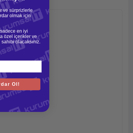
r ve sürprizlerle
dar olmak için
 sadece en iyi
a özel içerikler ve
gi sahibi olacaksınız.
dar Ol!