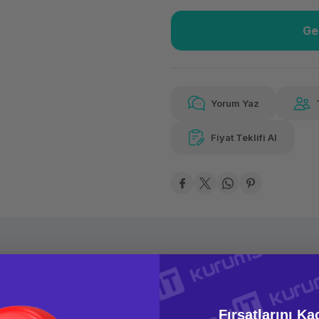
Ge
Güvenilir Alışveriş
2.83
Kolay iade imkanı
Aya 
Yorum Yaz
Fiyat Teklifi Al
Güvenilir Alışveriş
2.83
Kolay iade imkanı
Aya 
oru & Cevap
Taksit Seçenekleri
Fırsatlarını Ka