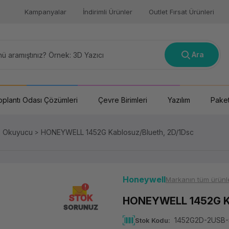
Kampanyalar
İndirimli Ürünler
Outlet Fırsat Ürünleri
Ara
oplantı Odası Çözümleri
Çevre Birimleri
Yazılım
Paket
e Okuyucu
HONEYWELL 1452G Kablosuz/Blueth, 2D/1Dsc
Honeywell
Markanın tüm ürünle
STOK
HONEYWELL 1452G Ka
SORUNUZ
1452G2D-2USB-
Stok Kodu