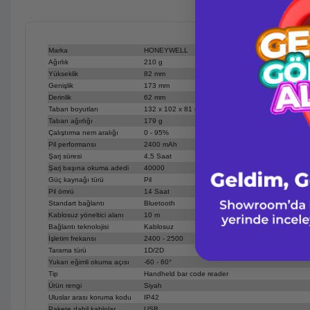
Marka
HONEYWELL
Ağırlık
210 g
Yükseklik
82 mm
Genişlik
173 mm
Derinlik
62 mm
Taban boyutları
132 x 102 x 81 mm
Taban ağırlığı
179 g
Çalıştırma nem aralığı
0 - 95%
Pil performansı
2400 mAh
Şarj süresi
4,5 Saat
Şarj başına okuma adedi
40000
Güç kaynağı türü
Pil
Pil ömrü
14 Saat
Standart bağlantı
Bluetooth
Kablosuz yöneltici alanı
10 m
Bağlantı teknolojisi
Kablosuz
İşletim frekansı
2400 - 2500
Tarama türü
1D/2D
Yukarı eğimli okuma açısı
-60 - 60°
Tip
Handheld bar code reader
Ürün rengi
Siyah
Uluslar arası koruma kodu
IP42
Pakete dahil kablolar
USB