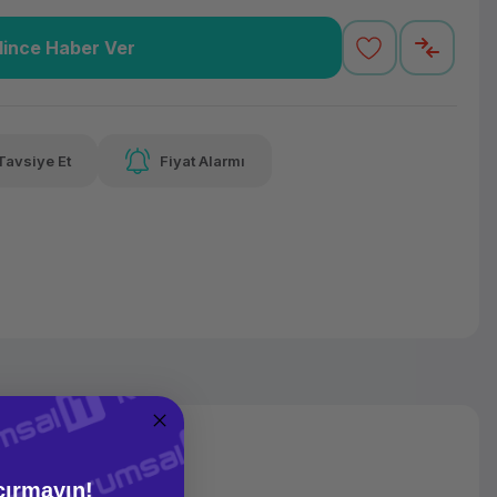
lince Haber Ver
2,15 TL
x 12
Havalelerde
varan taksit
Özel indirim fırsatı
Tavsiye Et
Fiyat Alarmı
2,15 TL
x 12
Havalelerde
varan taksit
Özel indirim fırsatı
çırmayın!