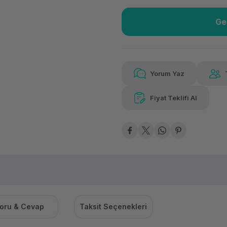
Ge
Güvenilir Alışveriş
959
Kolay iade imkanı
Aya 
Yorum Yaz
Fiyat Teklifi Al
959,16 TL
x 12
Hava
Aya varan taksit
Özel ind
oru & Cevap
Taksit Seçenekleri