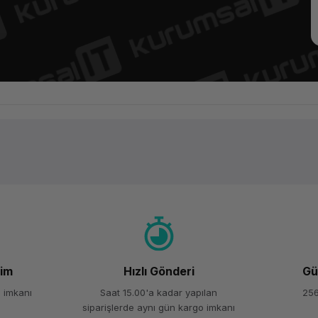
Ürün hakkında henüz soru sorulmamış.
Bu ürüne ilk yorumu siz yapın!
Yorum Yaz
Soru Sor
şim
Hızlı Gönderi
Gü
 imkanı
Saat 15.00'a kadar yapılan
256
siparişlerde aynı gün kargo imkanı