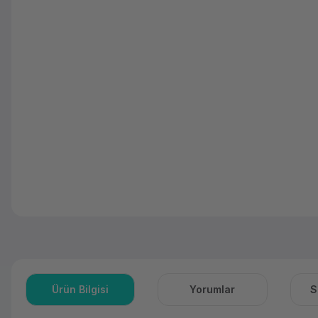
Ürün Bilgisi
Yorumlar
S