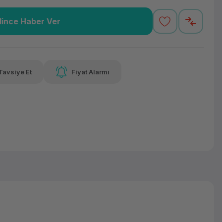
lince Haber Ver
,16 TL
x 12
Havalelerde
Güvenilir Alışveriş
varan taksit
Özel indirim fırsatı
Kolay iade imkanı
Tavsiye Et
Fiyat Alarmı
lelerde
irim fırsatı