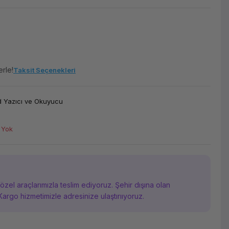
erle!
Taksit Seçenekleri
 Yazıcı ve Okuyucu
 Yok
i özel araçlarımızla teslim ediyoruz. Şehir dışına olan
Kargo hizmetimizle adresinize ulaştırııyoruz.