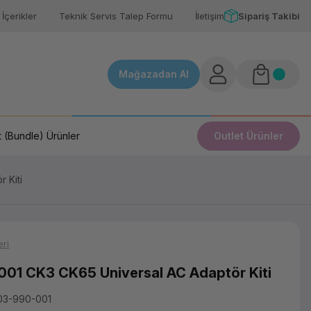
İçerikler
Teknik Servis Talep Formu
İletişim
Sipariş Takibi
Mağazadan Al
 (Bundle) Ürünler
Outlet Ürünler
 Kiti
ri
01 CK3 CK65 Universal AC Adaptör Kiti
03-990-001