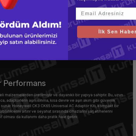
İlk Sen Haber
ir Performans
i malzemelerden üretilmiştir ve dayanıklı bir yapıya sahiptir. Bu, uzun
ıca, adaptörlerin aşırı ısınma, kısa devre ve aşırı akım gibi güvenlik
s sunar. Honeywell CK3 CK65 Universal AC Adaptör Kiti, kompakt bir
abilirliklerini artırır ve seyahat sırasında cihazlarını şarj etmelerini
fif olması da kullanımı daha pratik hale getirir.