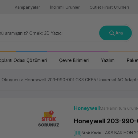
Kampanyalar
İndirimli Ürünler
Outlet Fırsat Ürünleri
Ara
oplantı Odası Çözümleri
Çevre Birimleri
Yazılım
Paket
e Okuyucu
Honeywell 203-990-001 CK3 CK65 Universal AC Adaptör
Honeywell
Markanın tüm ürünle
STOK
Honeywell 203-990-0
SORUNUZ
AKS.BAR.HON.2
Stok Kodu