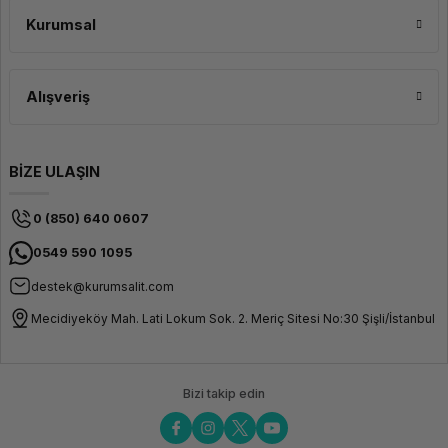
Uzun Pil Ömrü
Kurumsal
Bu el terminali, gelişmiş güvenlik özellikleriyle donatılmıştır ve verilerin
güvenliğini sağlar. Ayrıca, uzun pil ömrüyle kullanıcıların kesintisiz bir
şekilde çalışmalarını sağlar, böylece operasyonların aksamadan devam
Alışveriş
etmesini sağlar.
BİZE ULAŞIN
0 (850) 640 0607
0549 590 1095
destek@kurumsalit.com
Mecidiyeköy Mah. Lati Lokum Sok. 2. Meriç Sitesi No:30 Şişli/İstanbul
Bizi takip edin