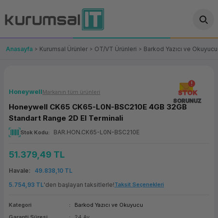
Geri Dön
Geri Dön
Geri Dön
Geri Dön
Geri Dön
Geri Dön
Geri Dön
ünler
leri
ası Çözümleri
eri
le) Ürünler
OT/VT Ürünleri
Anasayfa
Kurumsal Ürünler
OT/VT Ürünleri
Barkod Yazıcı ve Okuyucu
cı
s Ürünleri
eri
Barkod Yazıcı ve Okuyucu
hazı
ası
arı
keti
POS Terminali
Honeywell
Markanın tüm ürünleri
STOK
SORUNUZ
Honeywell CK65 CK65-L0N-BSC210E 4GB 32GB
sayar
 Kablosu
Station
ım
keti
Fiş Yazıcı
Standart Range 2D El Terminali
BAR.HON.CK65-L0N-BSC210E
Stok Kodu
sayar
akinesi
se
ve Bağlantı
şif Paketi
Self Servis Ekranı
51.379,49 TL
enleri
 (Firewall)
ma Makinesi
aklık
ve Yedekleme
Para Çekmecesi
Havale
49.838,10 TL
on
eme Makinesi
rofon
Panel PC
5.754,93 TL
'den başlayan taksitlerle!
Taksit Seçenekleri
Kategori
Barkod Yazıcı ve Okuyucu
ciler
Garanti Süresi
24 Ay