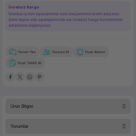
ork Bileşenleri
ek
Ücretsiz Kargo
İstanbul içi tüm siparişlerinizi özel araçlarımızla teslim ediyoruz.
Şehir dışına olan siparişlerinizde ise Ücretsiz Kargo hizmetimizle
adresinize ulaştırııyoruz.
Yorum Yaz
Tavsiye Et
Fiyat Alarmı
Güvenilir Alışveriş
179,11 TL
x 12
Havalelerde
Kolay iade imkanı
Aya varan taksit
Özel indirim fırsatı
Fiyat Teklifi Al
Güvenilir Alışveriş
179,11 TL
x 12
Havalelerde
Kolay iade imkanı
Aya varan taksit
Özel indirim fırsatı
Ürün Bilgisi
HP OEM 2.5" Disk Kızağı
Yorumlar