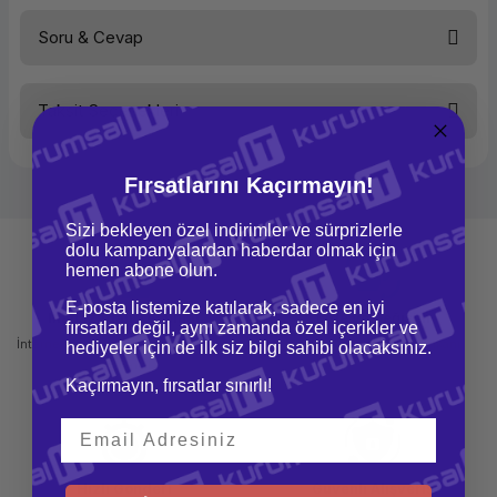
Soru & Cevap
Bu ürüne ilk yorumu siz yapın!
Taksit Seçenekleri
Yorum Yaz
Ürün hakkında henüz soru sorulmamış.
Fırsatlarını Kaçırmayın!
Soru Sor
Sizi bekleyen özel indirimler ve sürprizlerle
dolu kampanyalardan haberdar olmak için
hemen abone olun.
E-posta listemize katılarak, sadece en iyi
Mağazadan Teslimat
İade ve Değişim
fırsatları değil, aynı zamanda özel içerikler ve
İnternetten sipariş et ve mağazadan
Kolay iade ve değişim imkanı
hediyeler için de ilk siz bilgi sahibi olacaksınız.
teslim al
Kaçırmayın, fırsatlar sınırlı!
Hızlı Gönderi
Güvenli Alışveriş