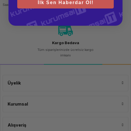
İlk Sen Haberdar Ol!
Saat 15.00'a kadar yapılan siparişlerde
256 bit SSL sertifikası
aynı gün kargo imkanı
Kargo Bedava
Tüm siparişlerinizde ücretsiz kargo
imkanı
Üyelik
Kurumsal
Alışveriş