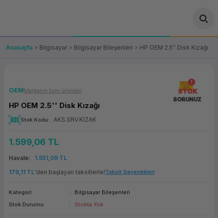
Geri Dön
Geri Dön
Geri Dön
Geri Dön
Geri Dön
Geri Dön
Geri Dön
ünler
leri
ası Çözümleri
eri
le) Ürünler
OT/VT Ürünleri
Anasayfa
Bilgisayar
Bilgisayar Bileşenleri
HP OEM 2.5'' Disk Kızağı
cı
s Ürünleri
eri
Barkod Yazıcı ve Okuyucu
hazı
ası
arı
keti
POS Terminali
OEM
Markanın tüm ürünleri
STOK
SORUNUZ
HP OEM 2.5'' Disk Kızağı
sayar
 Kablosu
Station
ım
keti
Fiş Yazıcı
AKS.SRV.KIZAK
Stok Kodu
sayar
akinesi
se
ve Bağlantı
şif Paketi
Self Servis Ekranı
1.599,06 TL
enleri
 (Firewall)
ma Makinesi
aklık
ve Yedekleme
Havale
1.551,09 TL
Para Çekmecesi
179,11 TL
'den başlayan taksitlerle!
Taksit Seçenekleri
on
eme Makinesi
rofon
Panel PC
Kategori
Bilgisayar Bileşenleri
Stok Durumu
Stokta Yok
ciler