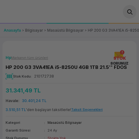
Geri Dön
Geri Dön
Geri Dön
Geri Dön
Geri Dön
Geri Dön
Geri Dön
ünler
leri
ası Çözümleri
eri
le) Ürünler
OT/VT Ürünleri
Anasayfa
Bilgisayar
Masaüstü Bilgisayar
HP 200 G3 3VA41EA i5-8250
cı
s Ürünleri
eri
Barkod Yazıcı ve Okuyucu
hazı
ası
arı
keti
POS Terminali
Hp
Markanın tüm ürünleri
STOK
SORUNUZ
HP 200 G3 3VA41EA i5-8250U 4GB 1TB 21.5'' FDOS
sayar
 Kablosu
Station
ım
keti
Fiş Yazıcı
210172738
Stok Kodu
sayar
akinesi
se
ve Bağlantı
şif Paketi
Self Servis Ekranı
31.341,49 TL
enleri
 (Firewall)
ma Makinesi
aklık
ve Yedekleme
Havale
30.401,24 TL
Para Çekmecesi
3.510,51 TL
'den başlayan taksitlerle!
Taksit Seçenekleri
on
eme Makinesi
rofon
Panel PC
Kategori
Masaüstü Bilgisayar
Garanti Süresi
24 Ay
ciler
Stok Durumu
Stokta Yok