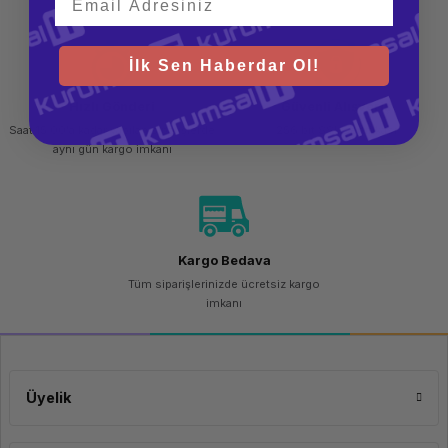
tasarımıyla rahat yazım sağlar. Chiclet (yassı) tuş yapısı daha sessiz ve
port ile)
konforlu bir yazma hissi sunar, uzun süreli metin girme işlemlerinde bile
rahatlık sağlar. Fonksiyon tuşlarıyla aynı anda temel kısayolları kolayca
Klavye Düzeni
Türkçe Q
kullanabilirsiniz. HP 235 setinin mouse’u 1600 DPI optik sensör ile hassas
ve akıcı imleç kontrolü sağlar. Belgeler arasında gezinme, web sayfalarında
İlk Sen Haberdar Ol!
Garanti Süresi
2 Yıl
gezinme veya günlük ofis görevlerinde fare tepki süresi hızlı ve stabildir. Sağ
ve sol el kullanıcılarına uygun ergonomik yapısı ile uzun süreli
Hızlı Gönderi
kullanımlarda konfor sunar.
Güvenli Alışveriş
Klavye Özellikleri
Saat 15.00'a kadar yapılan siparişlerde
256 bit SSL sertifikası
Klavye Tipi
Standart
aynı gün kargo imkanı
Chiclet
Multimedya / FN Tuşları
12 FN
fonksiyon
tuşu
Pil Türü
2× AAA
Kargo Bedava
Pil Ömrü
≈ 16 Ay
Tüm siparişlerinizde ücretsiz kargo
imkanı
Aydınlatma
Yok
Mouse Özellikleri
Algılayıcı Tipi
Optik
Üyelik
Çözünürlük (DPI)
1600
DPI