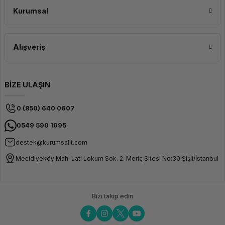
Tuş Sayısı
3
Kurumsal
Pil Türü
1×
AA
Pil Ömrü
≈ 12
Alışveriş
Ay
Fiziksel & Tasarım
Klavye Boyutlar (Yaklaşık)
440
BİZE ULAŞIN
× 146
× 28
mm
0 (850) 640 0607
Mouse Boyutlar (Yaklaşık)
115 ×
0549 590 1095
63 ×
36
destek@kurumsalit.com
mm
Renk
Siyah
Mecidiyeköy Mah. Lati Lokum Sok. 2. Meriç Sitesi No:30 Şişli/İstanbul
Kutu İçeriği
HP 235
Bizi takip edin
Kablosuz
Klavye
HP 235