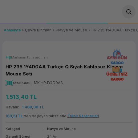
Geri Dön
Geri Dön
Geri Dön
Geri Dön
Geri Dön
Geri Dön
Geri Dön
ünler
leri
ası Çözümleri
eri
le) Ürünler
OT/VT Ürünleri
Anasayfa
Çevre Birimleri
Klavye ve Mouse
HP 235 1Y4D0AA Türkçe Q
cı
s Ürünleri
eri
Barkod Yazıcı ve Okuyucu
hazı
ası
arı
keti
POS Terminali
Hp
Markanın tüm ürünleri
AYNI GÜN
KARGO
HP 235 1Y4D0AA Türkçe Q Siyah Kablosuz Klavye
sayar
 Kablosu
Station
ım
keti
Fiş Yazıcı
Mouse Seti
ÜCRETSİZ
KARGO
MK.HP.1Y4D0AA
Stok Kodu
sayar
akinesi
se
ve Bağlantı
şif Paketi
Self Servis Ekranı
1.513,40 TL
enleri
 (Firewall)
ma Makinesi
aklık
ve Yedekleme
Para Çekmecesi
Havale
1.468,00 TL
on
eme Makinesi
rofon
Panel PC
169,51 TL
'den başlayan taksitlerle!
Taksit Seçenekleri
Kategori
Klavye ve Mouse
ciler
Garanti Süresi
24 Ay