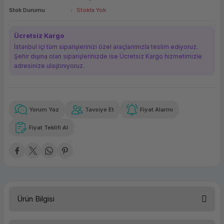
Stok Durumu
Stokta Yok
ork Bileşenleri
ek
Ücretsiz Kargo
İstanbul içi tüm siparişlerinizi özel araçlarımızla teslim ediyoruz.
Şehir dışına olan siparişlerinizde ise Ücretsiz Kargo hizmetimizle
adresinize ulaştırııyoruz.
Yorum Yaz
Tavsiye Et
Fiyat Alarmı
Güvenilir Alışveriş
169,51 TL
x 12
Havalelerde
Kolay iade imkanı
Aya varan taksit
Özel indirim fırsatı
Fiyat Teklifi Al
Güvenilir Alışveriş
169,51 TL
x 12
Havalelerde
Kolay iade imkanı
Aya varan taksit
Özel indirim fırsatı
Ürün Bilgisi