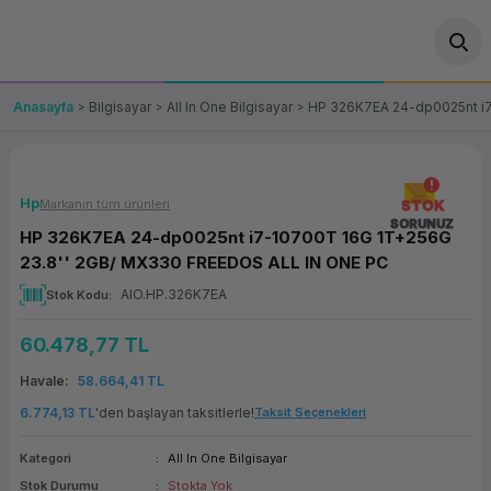
Geri Dön
Geri Dön
Geri Dön
Geri Dön
Geri Dön
Geri Dön
Geri Dön
ünler
leri
ası Çözümleri
eri
le) Ürünler
OT/VT Ürünleri
Anasayfa
Bilgisayar
All In One Bilgisayar
HP 326K7EA 24-dp0025nt i7
cı
s Ürünleri
eri
Barkod Yazıcı ve Okuyucu
hazı
ası
arı
keti
POS Terminali
Hp
Markanın tüm ürünleri
STOK
SORUNUZ
HP 326K7EA 24-dp0025nt i7-10700T 16G 1T+256G
sayar
 Kablosu
Station
ım
keti
Fiş Yazıcı
23.8'' 2GB/ MX330 FREEDOS ALL IN ONE PC
AIO.HP.326K7EA
Stok Kodu
sayar
akinesi
se
ve Bağlantı
şif Paketi
Self Servis Ekranı
60.478,77 TL
enleri
 (Firewall)
ma Makinesi
aklık
ve Yedekleme
Para Çekmecesi
Havale
58.664,41 TL
on
eme Makinesi
rofon
Panel PC
6.774,13 TL
'den başlayan taksitlerle!
Taksit Seçenekleri
Kategori
All In One Bilgisayar
ciler
Stok Durumu
Stokta Yok