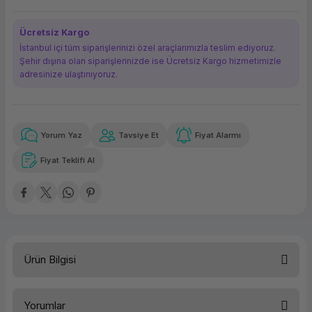
ork Bileşenleri
ek
Ücretsiz Kargo
İstanbul içi tüm siparişlerinizi özel araçlarımızla teslim ediyoruz.
Şehir dışına olan siparişlerinizde ise Ücretsiz Kargo hizmetimizle
adresinize ulaştırııyoruz.
Yorum Yaz
Tavsiye Et
Fiyat Alarmı
Güvenilir Alışveriş
6.774,13 TL
x 12
Havalelerde
Kolay iade imkanı
Aya varan taksit
Özel indirim fırsatı
Fiyat Teklifi Al
Güvenilir Alışveriş
6.774,13 TL
x 12
Havalelerde
Kolay iade imkanı
Aya varan taksit
Özel indirim fırsatı
Ürün Bilgisi
Teknik Özellikler
Yorumlar
Disk Kapasitesi
1TB + 2