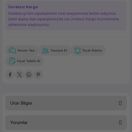
ork Bileşenleri
ek
Ücretsiz Kargo
İstanbul içi tüm siparişlerinizi özel araçlarımızla teslim ediyoruz.
Şehir dışına olan siparişlerinizde ise Ücretsiz Kargo hizmetimizle
adresinize ulaştırııyoruz.
Yorum Yaz
Tavsiye Et
Fiyat Alarmı
Güvenilir Alışveriş
4.541,67 TL
x 12
Havalelerde
Kolay iade imkanı
Aya varan taksit
Özel indirim fırsatı
Fiyat Teklifi Al
Güvenilir Alışveriş
4.541,67 TL
x 12
Havalelerde
Kolay iade imkanı
Aya varan taksit
Özel indirim fırsatı
Ürün Bilgisi
Ürün Ailesi
Yorumlar
Kategori
Notebook