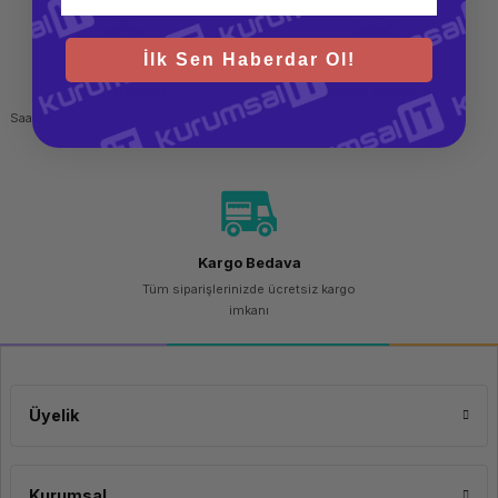
NVMe
Microsoft
M.2 PCıe
SSD
Microsoft Windows 11 Pro FQC-10556 64 Bit OEM Türkçe Lisans
İlk Sen Haberdar Ol!
Ekran Kartı Belleği
Paylaşımlı
Hızlı Gönderi
Güvenli Alışveriş
Ekran Kartı Modeli
Intel UHD
Saat 15.00'a kadar yapılan siparişlerde
256 bit SSL sertifikası
Graphics
aynı gün kargo imkanı
8.851,94 TL
Dahili Web Kamerası
720p HD
Kamera
Ses Çıkışı
Universal
Audio
Jack
Kargo Bedava
Hoparlör
Çift Stereo
Tüm siparişlerinizde ücretsiz kargo
Hoparlör
imkanı
Adaptör
Hp Smart
65W
Harici AC
Güç
Adaptörü
Üyelik
Dizayn
Ekran Boyutu
14"
Kurumsal