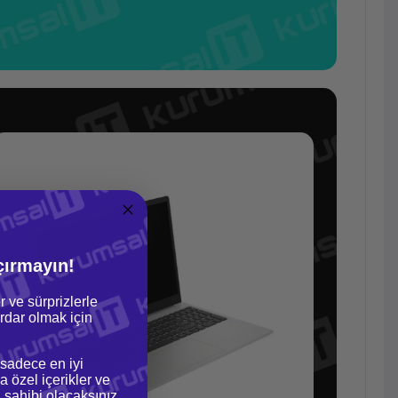
çırmayın!
r ve sürprizlerle
dar olmak için
 sadece en iyi
a özel içerikler ve
gi sahibi olacaksınız.