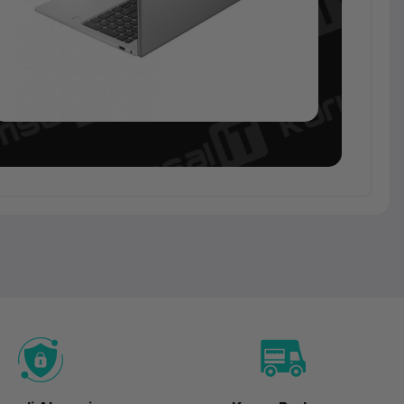
Notebook
HP
250 G10
8A541EA