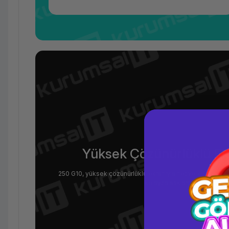
Yüksek Çözünürlüklü Ek
250 G10, yüksek çözünürlüklü ekranıyla net ve keskin görün
kolayca saklamasını ve erişmes