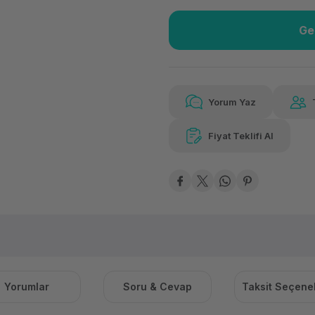
Ge
Güvenilir Alışveriş
3.77
Kolay iade imkanı
Aya 
Yorum Yaz
Fiyat Teklifi Al
Güvenilir Alışveriş
3.77
Kolay iade imkanı
Aya 
Yorumlar
Soru & Cevap
Taksit Seçenek