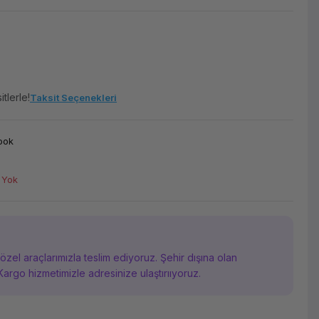
tlerle!
Taksit Seçenekleri
ook
 Yok
i özel araçlarımızla teslim ediyoruz. Şehir dışına olan
Kargo hizmetimizle adresinize ulaştırııyoruz.