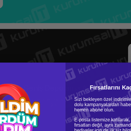
ran ve Geniş Depolama Alanı
Fırsatlarını Ka
Sizi bekleyen özel indirimle
tüler sunar. Ayrıca, geniş depolama alanı kullanıcıların dosyalarını
dolu kampanyalardan haber
ini sağlar, böylece verimliliği artırır.
hemen abone olun.
E-posta listemize katılarak,
fırsatları değil, aynı zamand
hediyeler için de ilk siz bil