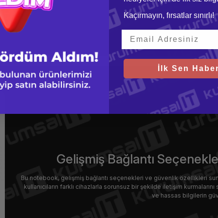
Kaçırmayın, fırsatlar sınırlı!
İlk Sen Haber
Gelişmiş Bağlantı Seçenekler
Bu notebook, gelişmiş bağlantı seçenekleri ve güvenlik özellikleri sunar
kullanıcıların farklı cihazlarla sorunsuz bir şekilde iletişim kurmalarını s
ve hassas bilgilerin güv