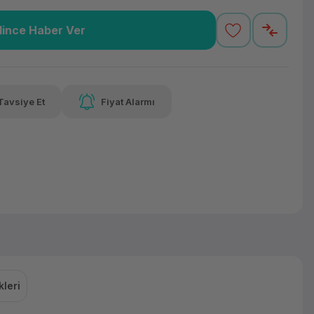
lince Haber Ver
4,06 TL
x 12
Havalelerde
varan taksit
Özel indirim fırsatı
Tavsiye Et
Fiyat Alarmı
4,06 TL
x 12
Havalelerde
varan taksit
Özel indirim fırsatı
leri