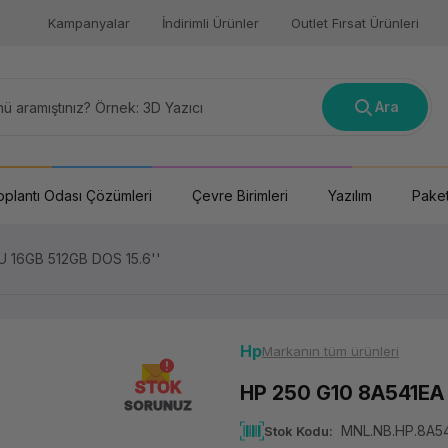
Kampanyalar
İndirimli Ürünler
Outlet Fırsat Ürünleri
Ara
oplantı Odası Çözümleri
Çevre Birimleri
Yazılım
Paket
U 16GB 512GB DOS 15.6''
Hp
Markanın tüm ürünleri
STOK
HP 250 G10 8A541EA 
SORUNUZ
MNL.NB.HP.8A5
Stok Kodu