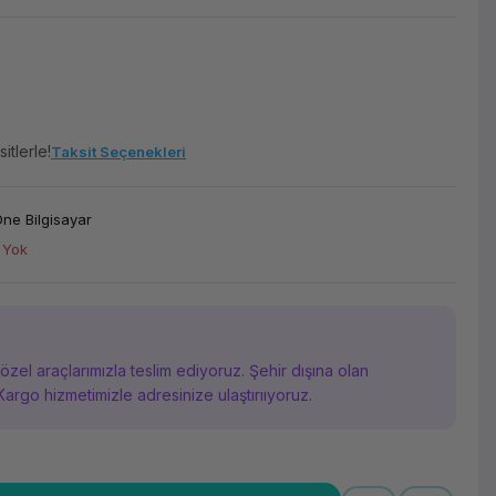
itlerle!
Taksit Seçenekleri
 One Bilgisayar
 Yok
i özel araçlarımızla teslim ediyoruz. Şehir dışına olan
Kargo hizmetimizle adresinize ulaştırııyoruz.