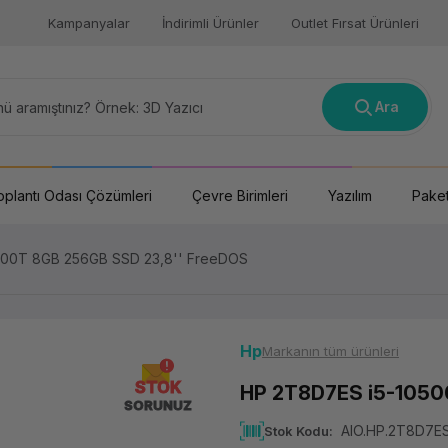
Kampanyalar
İndirimli Ürünler
Outlet Fırsat Ürünleri
Ara
oplantı Odası Çözümleri
Çevre Birimleri
Yazılım
Paket
500T 8GB 256GB SSD 23,8'' FreeDOS
Hp
Markanın tüm ürünleri
STOK
HP 2T8D7ES i5-1050
SORUNUZ
AIO.HP.2T8D7E
Stok Kodu