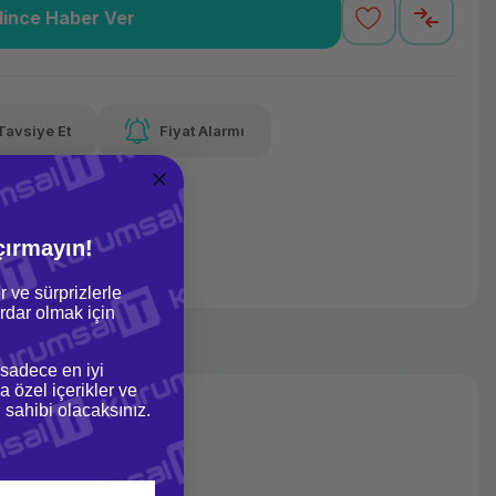
lince Haber Ver
9,66 TL
x 12
Havalelerde
varan taksit
Özel indirim fırsatı
Tavsiye Et
Fiyat Alarmı
9,66 TL
x 12
Havalelerde
varan taksit
Özel indirim fırsatı
çırmayın!
r ve sürprizlerle
dar olmak için
 sadece en iyi
a özel içerikler ve
gi sahibi olacaksınız.