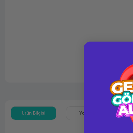
Ürün Bilgisi
Yorumlar
S