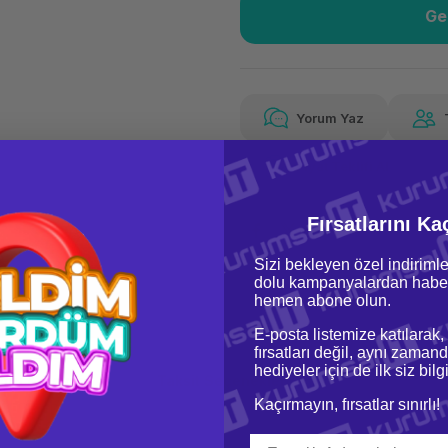
Ge
Güvenilir Alışveriş
4.46
Kolay iade imkanı
Aya 
Yorum Yaz
Fiyat Teklifi Al
Güvenilir Alışveriş
4.46
Kolay iade imkanı
Aya 
Fırsatlarını Ka
Sizi bekleyen özel indirimle
dolu kampanyalardan haber
hemen abone olun.
E-posta listemize katılarak,
fırsatları değil, aynı zamand
hediyeler için de ilk siz bil
oru & Cevap
Taksit Seçenekleri
Kaçırmayın, fırsatlar sınırlı!