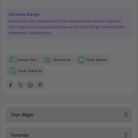
ork Bileşenleri
ek
Ücretsiz Kargo
İstanbul içi tüm siparişlerinizi özel araçlarımızla teslim ediyoruz.
Şehir dışına olan siparişlerinizde ise Ücretsiz Kargo hizmetimizle
adresinize ulaştırııyoruz.
Yorum Yaz
Tavsiye Et
Fiyat Alarmı
Güvenilir Alışveriş
4.430,24 TL
x 12
Havalelerde
Kolay iade imkanı
Aya varan taksit
Özel indirim fırsatı
Fiyat Teklifi Al
Güvenilir Alışveriş
4.430,24 TL
x 12
Havalelerde
Kolay iade imkanı
Aya varan taksit
Özel indirim fırsatı
Ürün Bilgisi
Yorumlar