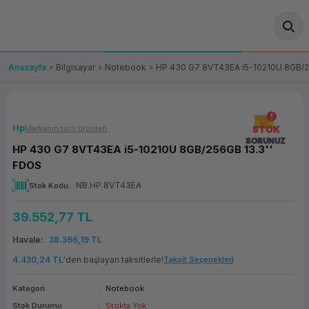
Geri Dön
Geri Dön
Geri Dön
Geri Dön
Geri Dön
Geri Dön
Geri Dön
ünler
leri
ası Çözümleri
eri
le) Ürünler
OT/VT Ürünleri
Anasayfa
Bilgisayar
Notebook
HP 430 G7 8VT43EA i5-10210U 8GB/2
cı
s Ürünleri
eri
Barkod Yazıcı ve Okuyucu
hazı
ası
arı
keti
POS Terminali
Hp
Markanın tüm ürünleri
STOK
SORUNUZ
HP 430 G7 8VT43EA i5-10210U 8GB/256GB 13.3''
sayar
 Kablosu
Station
ım
keti
Fiş Yazıcı
FDOS
NB.HP.8VT43EA
Stok Kodu
sayar
akinesi
se
ve Bağlantı
şif Paketi
Self Servis Ekranı
39.552,77 TL
enleri
 (Firewall)
ma Makinesi
aklık
ve Yedekleme
Para Çekmecesi
Havale
38.366,19 TL
on
eme Makinesi
rofon
Panel PC
4.430,24 TL
'den başlayan taksitlerle!
Taksit Seçenekleri
Kategori
Notebook
ciler
Stok Durumu
Stokta Yok