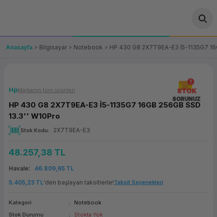
Geri Dön
Geri Dön
Geri Dön
Geri Dön
Geri Dön
Geri Dön
Geri Dön
ünler
leri
ası Çözümleri
eri
le) Ürünler
OT/VT Ürünleri
Anasayfa
Bilgisayar
Notebook
HP 430 G8 2X7T9EA-E3 İ5-1135G7 16
cı
s Ürünleri
eri
Barkod Yazıcı ve Okuyucu
hazı
ası
arı
keti
POS Terminali
Hp
Markanın tüm ürünleri
STOK
SORUNUZ
HP 430 G8 2X7T9EA-E3 İ5-1135G7 16GB 256GB SSD
sayar
 Kablosu
Station
ım
keti
Fiş Yazıcı
13.3'' W10Pro
2X7T9EA-E3
Stok Kodu
sayar
akinesi
se
ve Bağlantı
şif Paketi
Self Servis Ekranı
48.257,38 TL
enleri
 (Firewall)
ma Makinesi
aklık
ve Yedekleme
Para Çekmecesi
Havale
46.809,65 TL
on
eme Makinesi
rofon
Panel PC
5.405,23 TL
'den başlayan taksitlerle!
Taksit Seçenekleri
Kategori
Notebook
ciler
Stok Durumu
Stokta Yok