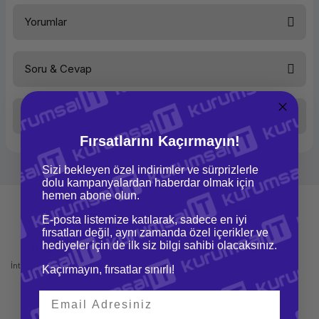
HP 430 G8 2X7T9EA i5-1135G7 8GB 256GBSSD 13.3" FHD W10PRO TAŞINABİLİR
DİZÜSTÜ BİLGİSAYAR
Yorumlar
Soru & Cevap
Bu ürüne ilk yorumu siz yapın!
Taksit Seçenekleri
Yorum Yaz
Ürün hakkında henüz soru sorulmamış.
Fırsatlarını Kaçırmayın!
Soru Sor
Sizi bekleyen özel indirimler ve sürprizlerle
dolu kampanyalardan haberdar olmak için
hemen abone olun.
E-posta listemize katılarak, sadece en iyi
fırsatları değil, aynı zamanda özel içerikler ve
hediyeler için de ilk siz bilgi sahibi olacaksınız.
Mağazadan Teslimat
İade ve Değişim
İnternetten sipariş et ve mağazadan
Kolay iade ve değişim imkanı
Kaçırmayın, fırsatlar sınırlı!
teslim al