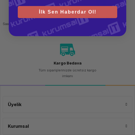
İlk Sen Haberdar Ol!
Hızlı Gönderi
Güvenli Alışveriş
Saat 15.00'a kadar yapılan siparişlerde
256 bit SSL sertifikası
aynı gün kargo imkanı
Kargo Bedava
Tüm siparişlerinizde ücretsiz kargo
imkanı
Üyelik
Kurumsal