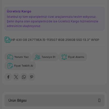
ork Bileşenleri
ek
Ücretsiz Kargo
İstanbul içi tüm siparişlerinizi özel araçlarımızla teslim ediyoruz.
Şehir dışına olan siparişlerinizde ise Ücretsiz Kargo hizmetimizle
adresinize ulaştırııyoruz.
HP 430 G8 2X7T9EA İ5-1135G7 8GB 256GB SSD 13.3" W10P
Güvenilir Alışveriş
5.405,23 TL
x 12
Havalelerde
Kolay iade imkanı
Aya varan taksit
Özel indirim fırsatı
Yorum Yaz
Tavsiye Et
Fiyat Alarmı
Fiyat Teklifi Al
Güvenilir Alışveriş
5.405,23 TL
x 12
Havalelerde
Kolay iade imkanı
Aya varan taksit
Özel indirim fırsatı
Ürün Bilgisi