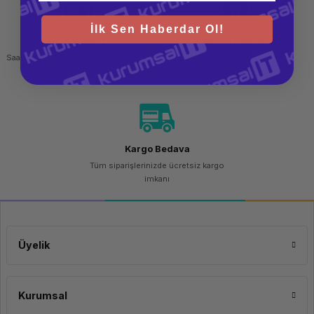
Disk Kapasitesi
256 GB
İlk Sen Haberdar Ol!
Disk Tipi
SSD
Hızlı Gönderi
Güvenli Alışveriş
Ekran Kartı Belleği
Paylaşımlı
Saat 15.00'a kadar yapılan siparişlerde
256 bit SSL sertifikası
aynı gün kargo imkanı
Ekran Kartı Modeli
Intel UHD
Graphics
Dahili Web Kamerası
720p
Ses Çıkışı
High
Definition
Kargo Bedava
(HD)
Audio,
Tüm siparişlerinizde ücretsiz kargo
Realtek
imkanı
ALC3287
codec
Hoparlör
Stereo
speakers,
2W x2,
Üyelik
Dolby
Audio
Adaptör
USB-C
Kurumsal
Dizayn