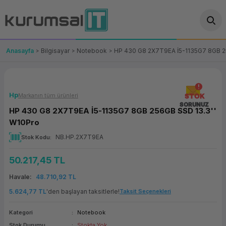
Geri Dön
Geri Dön
Geri Dön
Geri Dön
Geri Dön
Geri Dön
Geri Dön
ünler
leri
ası Çözümleri
eri
le) Ürünler
OT/VT Ürünleri
Anasayfa
Bilgisayar
Notebook
HP 430 G8 2X7T9EA İ5-1135G7 8GB 2
cı
s Ürünleri
eri
Barkod Yazıcı ve Okuyucu
hazı
ası
arı
keti
POS Terminali
Hp
Markanın tüm ürünleri
STOK
SORUNUZ
HP 430 G8 2X7T9EA İ5-1135G7 8GB 256GB SSD 13.3''
sayar
 Kablosu
Station
ım
keti
Fiş Yazıcı
W10Pro
NB.HP.2X7T9EA
Stok Kodu
sayar
akinesi
se
ve Bağlantı
şif Paketi
Self Servis Ekranı
50.217,45 TL
enleri
 (Firewall)
ma Makinesi
aklık
ve Yedekleme
Para Çekmecesi
Havale
48.710,92 TL
on
eme Makinesi
rofon
Panel PC
5.624,77 TL
'den başlayan taksitlerle!
Taksit Seçenekleri
Kategori
Notebook
ciler
Stok Durumu
Stokta Yok