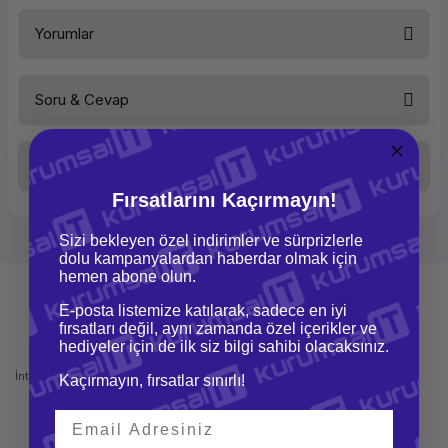
Ürün Ailesi
Yorumlar
Kategori
Notebook
Marka
HP
Soru & Cevap
Bu ürüne ilk yorumu siz yapın!
Model
Probook
430 G8
Taksit Seçenekleri
Performans
Yorum Yaz
Ürün hakkında henüz soru sorulmamış.
Fırsatlarını Kaçırmayın!
İşlemci Tipi
Intel Core
i5
Soru Sor
Sizi bekleyen özel indirimler ve sürprizlerle
İşlemci
Intel Core
dolu kampanyalardan haberdar olmak için
i5-1135G7
2.5GHz /
hemen abone olun.
4.2GHz
E-posta listemize katılarak, sadece en iyi
Bellek Kapasitesi
8 GB
fırsatları değil, aynı zamanda özel içerikler ve
hediyeler için de ilk siz bilgi sahibi olacaksınız.
Bellek Tipi
DDR4
Mağazadan Teslimat
İade ve Değişim
3200
İnternetten sipariş et ve mağazadan
Kolay iade ve değişim imkanı
Mhz
Kaçırmayın, fırsatlar sınırlı!
teslim al
Max. Bellek Kapasitesi
64 GB
Max. Bellek Slot Sayısı
2