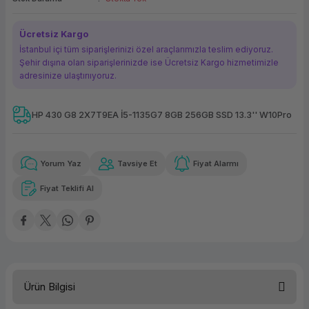
ork Bileşenleri
ek
Ücretsiz Kargo
İstanbul içi tüm siparişlerinizi özel araçlarımızla teslim ediyoruz.
Şehir dışına olan siparişlerinizde ise Ücretsiz Kargo hizmetimizle
adresinize ulaştırııyoruz.
HP 430 G8 2X7T9EA İ5-1135G7 8GB 256GB SSD 13.3'' W10Pro
Güvenilir Alışveriş
5.624,77 TL
x 12
Havalelerde
Kolay iade imkanı
Aya varan taksit
Özel indirim fırsatı
Yorum Yaz
Tavsiye Et
Fiyat Alarmı
Fiyat Teklifi Al
Güvenilir Alışveriş
5.624,77 TL
x 12
Havalelerde
Kolay iade imkanı
Aya varan taksit
Özel indirim fırsatı
Ürün Bilgisi