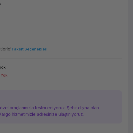
A
tlerle!
Taksit Seçenekleri
ook
 Yok
i özel araçlarımızla teslim ediyoruz. Şehir dışına olan
Kargo hizmetimizle adresinize ulaştırııyoruz.