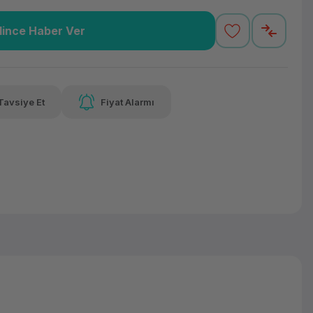
lince Haber Ver
9,72 TL
x 12
Havalelerde
varan taksit
Özel indirim fırsatı
Tavsiye Et
Fiyat Alarmı
9,72 TL
x 12
Havalelerde
varan taksit
Özel indirim fırsatı