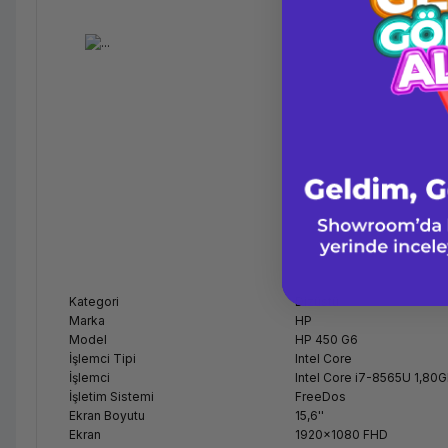
Kategori
Dizüstü
Marka
HP
Model
HP 450 G6
İşlemci Tipi
Intel Core
İşlemci
Intel Core i7-8565U 1,80
İşletim Sistemi
FreeDos
Ekran Boyutu
15,6''
Ekran
1920x1080 FHD