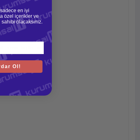
 sadece en iyi
a özel içerikler ve
gi sahibi olacaksınız.
 hızlı bağlanabilirliğe sahip
yarı, iş teslimi odaklı iş
e hazır. Wi-Fi 6 teknoloji
 hızının keyfini çıkartın.
pağı sayesinde güvenliğiniz
dar Ol!