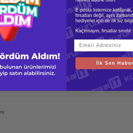
E-posta listemize katılarak,
fırsatları değil, aynı zamand
hediyeler için de ilk siz bil
En yeni 10. Nesil Intel® işlemciye, uzun pil ömrüne ve
Kaçırmayın, fırsatlar sınırlı!
olan HP ProBook 450 çoklu görev dizüstü bilgisa
gününüzün üstesinden gelmenizde size yardım etmey
ile donatılmış HP Probook 450 serisi ile gigabit
Bilgisayarınızın kamerasını örten dahili kamera ka
için endişelenmenize gerek yoktur.
İlk Sen Haber
GHz