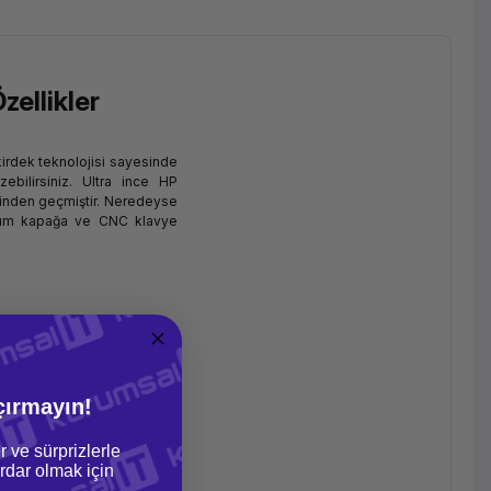
zellikler
irdek teknolojisi sayesinde
ebilirsiniz. Ultra ince HP
rinden geçmiştir. Neredeyse
inyum kapağa ve CNC klavye
çırmayın!
r ve sürprizlerle
dar olmak için