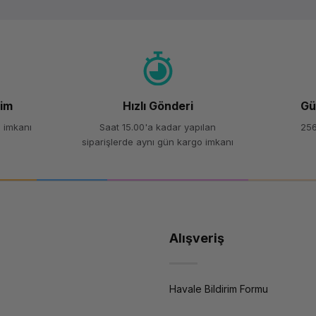
Yorum Yaz
Soru Sor
şim
Hızlı Gönderi
Gü
 imkanı
Saat 15.00'a kadar yapılan
256
siparişlerde aynı gün kargo imkanı
Alışveriş
Havale Bildirim Formu