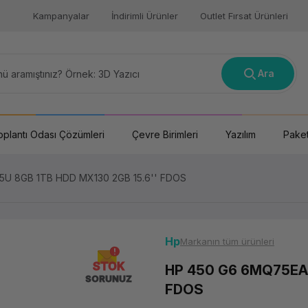
Kampanyalar
İndirimli Ürünler
Outlet Fırsat Ürünleri
Ara
oplantı Odası Çözümleri
Çevre Birimleri
Yazılım
Paket
5U 8GB 1TB HDD MX130 2GB 15.6'' FDOS
Hp
Markanın tüm ürünleri
STOK
HP 450 G6 6MQ75EA 
SORUNUZ
FDOS