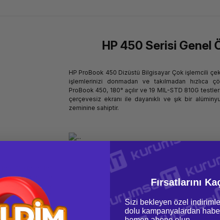
HP 450 Serisi Genel Ö
HP ProBook 450 Dizüstü Bilgisayar Çok işlemcili çek
işlemlerinizi donmadan ve takılmadan hızlıca çöz
ProBook 450, 180° açılır ve 19 MIL-STD 810G testle
çerçevesiz ekranı ile dayanıklı ve şık bir alüm
zeminine sahiptir.
ideal modellerden
ik özellikleri ile
Fırsatlarını Ka
 küçük ve orta boy
ak üzere mükemmel
Sizi bekleyen özel indirimle
ilik ve etkinliğin
dolu kampanyalardan haber
hemen abone olun.