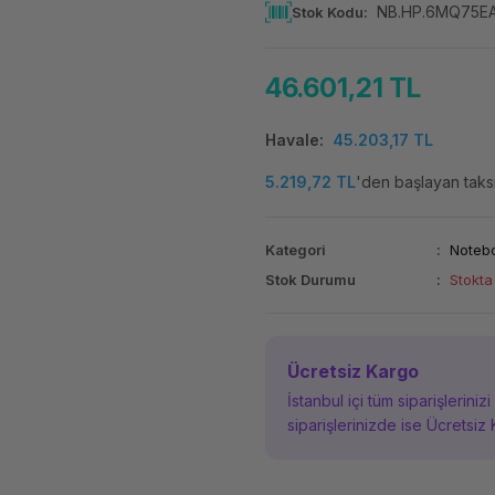
NB.HP.6MQ75E
Stok Kodu
46.601,21 TL
Havale
45.203,17 TL
5.219,72 TL
'den başlayan taksi
Kategori
Noteb
Stok Durumu
Stokta
Ücretsiz Kargo
İstanbul içi tüm siparişleriniz
siparişlerinizde ise Ücretsiz 