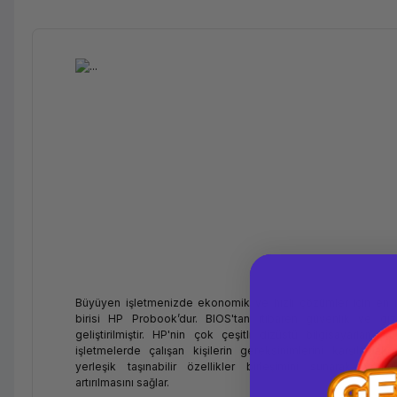
Büyüyen işletmenizde ekonomik ve hızlı çözümler için en 
birisi HP Probook’dur. BIOS'tan itibaren güvenlik ve gizlil
geliştirilmiştir. HP'nin çok çeşitli dizüstü bilgisayarları,
işletmelerde çalışan kişilerin gereksinimlerini karşılam
yerleşik taşınabilir özellikler birleşimini sunarak, veriml
artırılmasını sağlar.