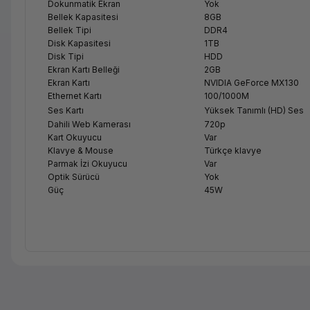
Dokunmatik Ekran
Yok
Bellek Kapasitesi
8GB
Bellek Tipi
DDR4
Disk Kapasitesi
1TB
Disk Tipi
HDD
Ekran Kartı Belleği
2GB
Ekran Kartı
NVIDIA GeForce MX130
Ethernet Kartı
100/1000M
Ses Kartı
Yüksek Tanımlı (HD) Ses
Dahili Web Kamerası
720p
Kart Okuyucu
Var
Klavye & Mouse
Türkçe klavye
Parmak İzi Okuyucu
Var
Optik Sürücü
Yok
Güç
45W