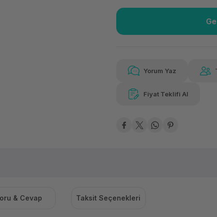
Ge
Güvenilir Alışveriş
5.21
Kolay iade imkanı
Aya 
Yorum Yaz
Fiyat Teklifi Al
Güvenilir Alışveriş
5.21
Kolay iade imkanı
Aya 
oru & Cevap
Taksit Seçenekleri