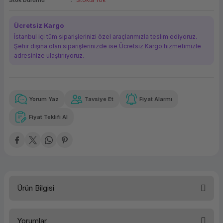
Stok Durumu
Stokta Yok
ork Bileşenleri
ek
Ücretsiz Kargo
İstanbul içi tüm siparişlerinizi özel araçlarımızla teslim ediyoruz.
Şehir dışına olan siparişlerinizde ise Ücretsiz Kargo hizmetimizle
adresinize ulaştırııyoruz.
Yorum Yaz
Tavsiye Et
Fiyat Alarmı
Güvenilir Alışveriş
67.773,90 TL
x 12
Havalelerde
Kolay iade imkanı
Aya varan taksit
Özel indirim fırsatı
Fiyat Teklifi Al
Güvenilir Alışveriş
67.773,90 TL
x 12
Havalelerde
Kolay iade imkanı
Aya varan taksit
Özel indirim fırsatı
Ürün Bilgisi
Kategori
Masaüstü
Yorumlar
Marka
Hp