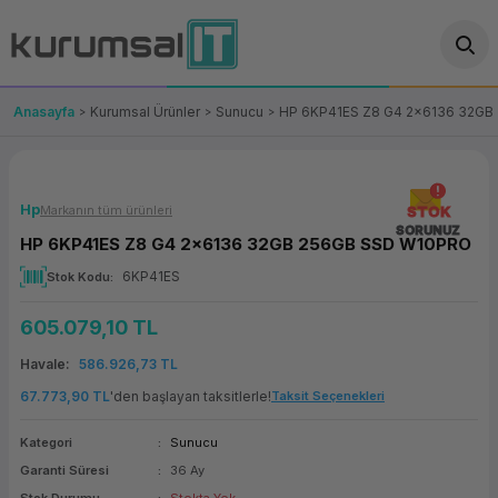
Geri Dön
Geri Dön
Geri Dön
Geri Dön
Geri Dön
Geri Dön
Geri Dön
ünler
leri
ası Çözümleri
eri
le) Ürünler
OT/VT Ürünleri
Anasayfa
Kurumsal Ürünler
Sunucu
HP 6KP41ES Z8 G4 2x6136 32G
cı
s Ürünleri
eri
Barkod Yazıcı ve Okuyucu
hazı
ası
arı
keti
POS Terminali
Hp
Markanın tüm ürünleri
STOK
SORUNUZ
HP 6KP41ES Z8 G4 2x6136 32GB 256GB SSD W10PRO
sayar
 Kablosu
Station
ım
keti
Fiş Yazıcı
6KP41ES
Stok Kodu
sayar
akinesi
se
ve Bağlantı
şif Paketi
Self Servis Ekranı
605.079,10 TL
enleri
 (Firewall)
ma Makinesi
aklık
ve Yedekleme
Para Çekmecesi
Havale
586.926,73 TL
67.773,90 TL
'den başlayan taksitlerle!
Taksit Seçenekleri
on
eme Makinesi
rofon
Panel PC
Kategori
Sunucu
ciler
Garanti Süresi
36 Ay