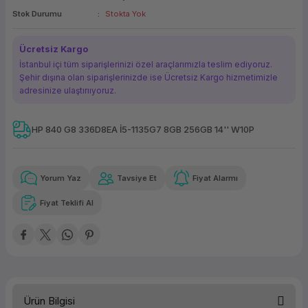
Stok Durumu
Stokta Yok
ork Bileşenleri
ek
Ücretsiz Kargo
İstanbul içi tüm siparişlerinizi özel araçlarımızla teslim ediyoruz.
Şehir dışına olan siparişlerinizde ise Ücretsiz Kargo hizmetimizle
adresinize ulaştırııyoruz.
HP 840 G8 336D8EA İ5-1135G7 8GB 256GB 14'' W10P
Güvenilir Alışveriş
7.027,41 TL
x 12
Havalelerde
Kolay iade imkanı
Aya varan taksit
Özel indirim fırsatı
Yorum Yaz
Tavsiye Et
Fiyat Alarmı
Fiyat Teklifi Al
Güvenilir Alışveriş
7.027,41 TL
x 12
Havalelerde
Kolay iade imkanı
Aya varan taksit
Özel indirim fırsatı
Ürün Bilgisi