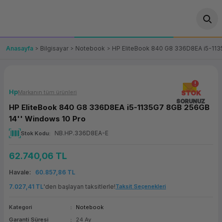
Geri Dön
Geri Dön
Geri Dön
Geri Dön
Geri Dön
Geri Dön
Geri Dön
ünler
leri
ası Çözümleri
eri
le) Ürünler
OT/VT Ürünleri
Anasayfa
Bilgisayar
Notebook
HP EliteBook 840 G8 336D8EA i5-113
cı
s Ürünleri
eri
Barkod Yazıcı ve Okuyucu
hazı
ası
arı
keti
POS Terminali
Hp
Markanın tüm ürünleri
STOK
SORUNUZ
HP EliteBook 840 G8 336D8EA i5-1135G7 8GB 256GB
sayar
 Kablosu
Station
ım
keti
Fiş Yazıcı
14'' Windows 10 Pro
NB.HP.336D8EA-E
Stok Kodu
sayar
akinesi
se
ve Bağlantı
şif Paketi
Self Servis Ekranı
62.740,06 TL
enleri
 (Firewall)
ma Makinesi
aklık
ve Yedekleme
Para Çekmecesi
Havale
60.857,86 TL
on
eme Makinesi
rofon
Panel PC
7.027,41 TL
'den başlayan taksitlerle!
Taksit Seçenekleri
Kategori
Notebook
ciler
Garanti Süresi
24 Ay