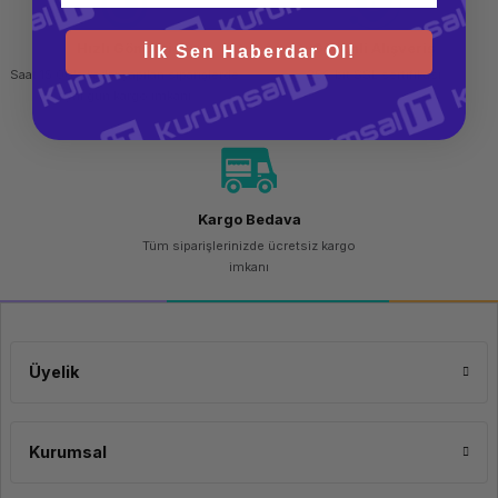
Hızlı Gönderi
Güvenli Alışveriş
İlk Sen Haberdar Ol!
Saat 15.00'a kadar yapılan siparişlerde
256 bit SSL sertifikası
aynı gün kargo imkanı
Kargo Bedava
Tüm siparişlerinizde ücretsiz kargo
imkanı
Üyelik
Kurumsal