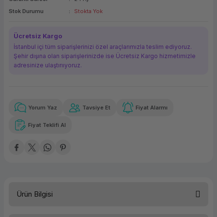
ork Bileşenleri
ek
Stok Durumu
Stokta Yok
Ücretsiz Kargo
İstanbul içi tüm siparişlerinizi özel araçlarımızla teslim ediyoruz.
Şehir dışına olan siparişlerinizde ise Ücretsiz Kargo hizmetimizle
adresinize ulaştırııyoruz.
Yorum Yaz
Tavsiye Et
Fiyat Alarmı
Güvenilir Alışveriş
12,95 TL
x 12
Havalelerde
Kolay iade imkanı
Aya varan taksit
Özel indirim fırsatı
Fiyat Teklifi Al
Güvenilir Alışveriş
12,95 TL
x 12
Havalelerde
Kolay iade imkanı
Aya varan taksit
Özel indirim fırsatı
Ürün Bilgisi
Türü
Yazıcı Kartuşu