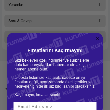
Yorumlar
Soru & Cevap
Bu ürüne ilk yorumu siz yapın!
Taksit Seçenekleri
Yorum Yaz
Ürün hakkında henüz soru sorulmamış.
Fırsatlarını Kaçırmayın!
Soru Sor
Sizi bekleyen özel indirimler ve sürprizlerle
dolu kampanyalardan haberdar olmak için
hemen abone olun.
E-posta listemize katılarak, sadece en iyi
fırsatları değil, aynı zamanda özel içerikler ve
Mağazadan Teslimat
İade ve Değişim
hediyeler için de ilk siz bilgi sahibi olacaksınız.
İnternetten sipariş et ve mağazadan
Kolay iade ve değişim imkanı
teslim al
Kaçırmayın, fırsatlar sınırlı!