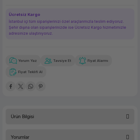
ork Bileşenleri
ek
Ücretsiz Kargo
İstanbul içi tüm siparişlerinizi özel araçlarımızla teslim ediyoruz.
Şehir dışına olan siparişlerinizde ise Ücretsiz Kargo hizmetimizle
adresinize ulaştırııyoruz.
Yorum Yaz
Tavsiye Et
Fiyat Alarmı
Güvenilir Alışveriş
40,06 TL
x 12
Havalelerde
Kolay iade imkanı
Aya varan taksit
Özel indirim fırsatı
Fiyat Teklifi Al
Güvenilir Alışveriş
40,06 TL
x 12
Havalelerde
Kolay iade imkanı
Aya varan taksit
Özel indirim fırsatı
Ürün Bilgisi
Türü
Yazıcı Kartuşu
Yorumlar