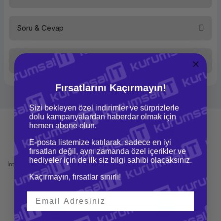
Soru & Cevap
Bu ürüne ilk yorumu siz yapın!
Taksit Seçenekleri
Yorum Yaz
Ürün hakkında henüz soru sorulmamış.
Fırsatlarını Kaçırmayın!
Soru Sor
Sizi bekleyen özel indirimler ve sürprizlerle
dolu kampanyalardan haberdar olmak için
hemen abone olun.
E-posta listemize katılarak, sadece en iyi
fırsatları değil, aynı zamanda özel içerikler ve
Mağazadan Teslimat
İade ve Değişim
hediyeler için de ilk siz bilgi sahibi olacaksınız.
İnternetten sipariş et ve mağazadan
Kolay iade ve değişim imkanı
teslim al
Kaçırmayın, fırsatlar sınırlı!