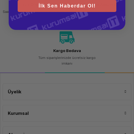
Hızlı Gönderi
Güvenli Alışveriş
İlk Sen Haberdar Ol!
Saat 15.00'a kadar yapılan siparişlerde
256 bit SSL sertifikası
aynı gün kargo imkanı
Kargo Bedava
Tüm siparişlerinizde ücretsiz kargo
imkanı
Üyelik
Kurumsal