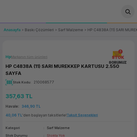
Geri Dön
Geri Dön
Geri Dön
Geri Dön
Geri Dön
Geri Dön
Geri Dön
ünler
leri
ası Çözümleri
eri
le) Ürünler
OT/VT Ürünleri
Anasayfa
Baskı Çözümleri
Sarf Malzeme
HP C4838A (11) SARI MUR
cı
s Ürünleri
eri
Barkod Yazıcı ve Okuyucu
hazı
ası
arı
keti
POS Terminali
Hp
Markanın tüm ürünleri
STOK
SORUNUZ
HP C4838A (11) SARI MUREKKEP KARTUSU 2.550
sayar
 Kablosu
Station
ım
keti
Fiş Yazıcı
SAYFA
210068577
Stok Kodu
sayar
akinesi
se
ve Bağlantı
şif Paketi
Self Servis Ekranı
357,63 TL
enleri
 (Firewall)
ma Makinesi
aklık
ve Yedekleme
Para Çekmecesi
Havale
346,90 TL
on
eme Makinesi
rofon
Panel PC
40,06 TL
'den başlayan taksitlerle!
Taksit Seçenekleri
Kategori
Sarf Malzeme
ciler
Stok Durumu
Stokta Yok