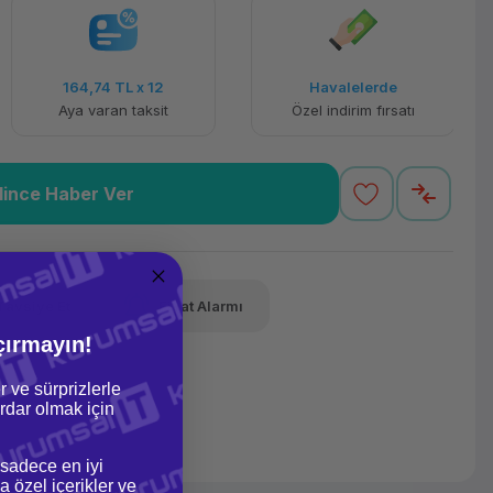
164,74 TL
x 12
Havalelerde
Aya varan taksit
Özel indirim fırsatı
lince Haber Ver
Tavsiye Et
Fiyat Alarmı
çırmayın!
r ve sürprizlerle
dar olmak için
 sadece en iyi
a özel içerikler ve