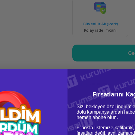
Havalelerde
Güvenilir Alışveriş
Özel indirim fırsatı
Kolay iade imkanı
Ge
Yorum Yaz
Fırsatlarını Ka
Fiyat Teklifi Al
Sizi bekleyen özel indirimle
dolu kampanyalardan haber
hemen abone olun.
E-posta listemize katılarak,
fırsatları değil, aynı zamand