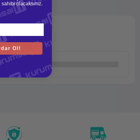
gi sahibi olacaksınız.
dar Ol!