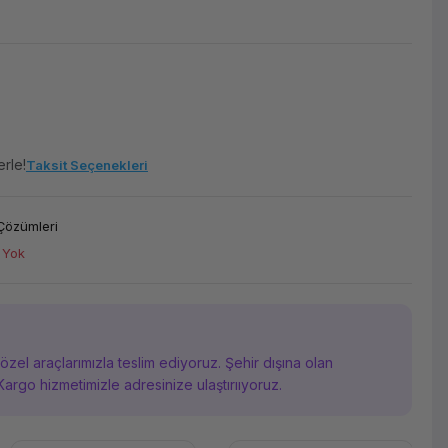
erle!
Taksit Seçenekleri
Çözümleri
 Yok
i özel araçlarımızla teslim ediyoruz. Şehir dışına olan
Kargo hizmetimizle adresinize ulaştırııyoruz.