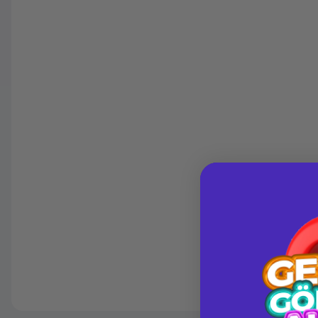
Güvenilir Alışveriş
164,74 TL
x 12
Kolay iade imkanı
Aya varan taksit