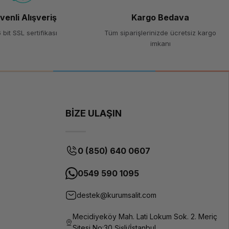
venli Alışveriş
Kargo Bedava
 bit SSL sertifikası
Tüm siparişlerinizde ücretsiz kargo
imkanı
BİZE ULAŞIN
0 (850) 640 0607
0549 590 1095
destek@kurumsalit.com
Mecidiyeköy Mah. Lati Lokum Sok. 2. Meriç
Sitesi No:30 Şişli/İstanbul