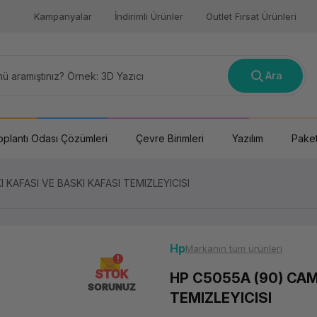
Kampanyalar
İndirimli Ürünler
Outlet Fırsat Ürünleri
Ara
oplantı Odası Çözümleri
Çevre Birimleri
Yazılım
Paket
KAFASI VE BASKI KAFASI TEMIZLEYICISI
Hp
Markanın tüm ürünleri
STOK
HP C5055A (90) CAM
SORUNUZ
TEMIZLEYICISI