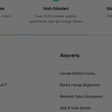
şim
Hızlı Gönderi
Gü
 imkanı
Saat 15.00'a kadar yapılan
256
siparişlerde aynı gün kargo imkanı
Alışveriş
Havale Bildirim Formu
al IT
Banka Hesap Bilgilerimiz
Mesafeli Satış Sözleşmesi
İptal & İade Şartları