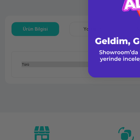
Ürün Bilgisi
Yorumlar
S
Türü