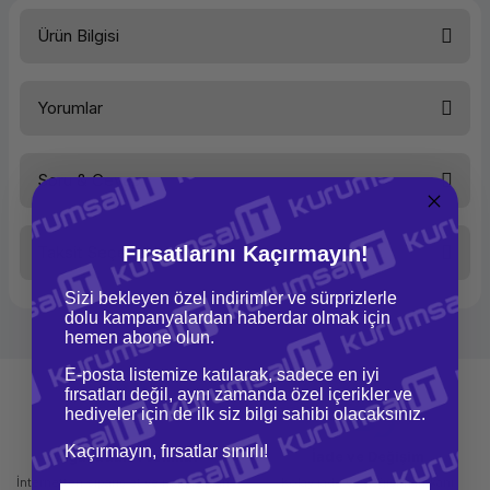
Ürün Bilgisi
Kağıt Tipi
Geniş Format Rulo Kağıt
Yorumlar
Kağıt Türü
Kuşe Kağıt
Kağıt Ebadı-Genişlik (mm)
610 MM
Kağıt Ebadı-Yükseklik
45,7 M
Kağıt Ebadı (INC X FT)
24 INC X 150 FT
Soru & Cevap
Gramajı
90 g/m2
Bu ürüne ilk yorumu siz yapın!
Taksit Seçenekleri
Fırsatlarını Kaçırmayın!
Yorum Yaz
Ürün hakkında henüz soru sorulmamış.
Sizi bekleyen özel indirimler ve sürprizlerle
dolu kampanyalardan haberdar olmak için
Soru Sor
hemen abone olun.
E-posta listemize katılarak, sadece en iyi
fırsatları değil, aynı zamanda özel içerikler ve
hediyeler için de ilk siz bilgi sahibi olacaksınız.
Kaçırmayın, fırsatlar sınırlı!
Mağazadan Teslimat
İade ve Değişim
İnternetten sipariş et ve mağazadan
Kolay iade ve değişim imkanı