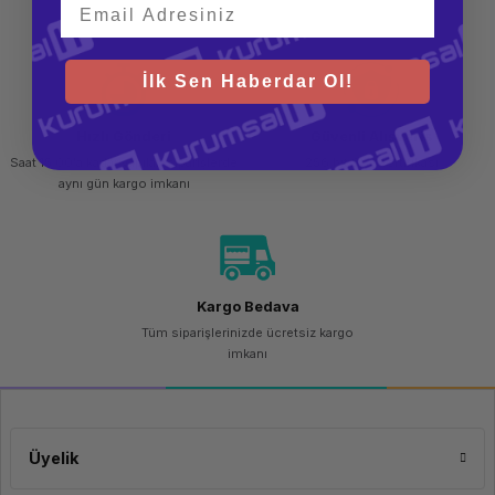
teslim al
İlk Sen Haberdar Ol!
Hızlı Gönderi
Güvenli Alışveriş
Saat 15.00'a kadar yapılan siparişlerde
256 bit SSL sertifikası
aynı gün kargo imkanı
Kargo Bedava
Tüm siparişlerinizde ücretsiz kargo
imkanı
Üyelik