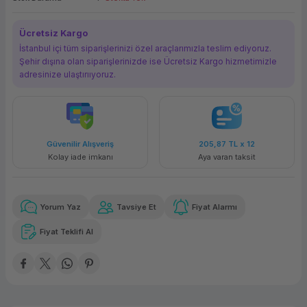
ork Bileşenleri
ek
Ücretsiz Kargo
İstanbul içi tüm siparişlerinizi özel araçlarımızla teslim ediyoruz.
Şehir dışına olan siparişlerinizde ise Ücretsiz Kargo hizmetimizle
adresinize ulaştırııyoruz.
Güvenilir Alışveriş
205,87 TL
x 12
Kolay iade imkanı
Aya varan taksit
Yorum Yaz
Tavsiye Et
Fiyat Alarmı
Fiyat Teklifi Al