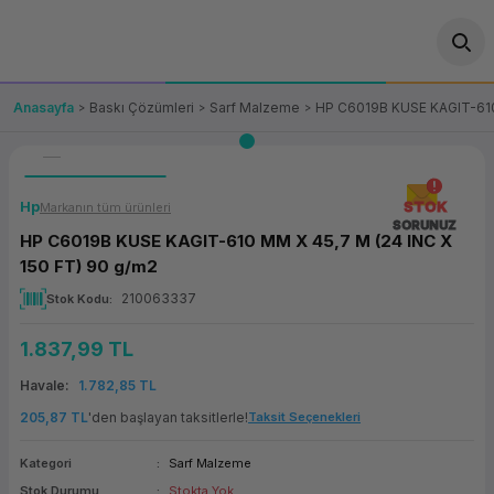
Geri Dön
Geri Dön
Geri Dön
Geri Dön
Geri Dön
Geri Dön
Geri Dön
ünler
leri
ası Çözümleri
eri
le) Ürünler
OT/VT Ürünleri
Anasayfa
Baskı Çözümleri
Sarf Malzeme
HP C6019B KUSE KAGIT-610 
cı
s Ürünleri
eri
Barkod Yazıcı ve Okuyucu
hazı
ası
arı
keti
POS Terminali
Hp
STOK
Markanın tüm ürünleri
SORUNUZ
HP C6019B KUSE KAGIT-610 MM X 45,7 M (24 INC X
sayar
 Kablosu
Station
ım
keti
Fiş Yazıcı
150 FT) 90 g/m2
210063337
Stok Kodu
sayar
akinesi
se
ve Bağlantı
şif Paketi
Self Servis Ekranı
1.837,99 TL
enleri
 (Firewall)
ma Makinesi
aklık
ve Yedekleme
Para Çekmecesi
Havale
1.782,85 TL
on
eme Makinesi
rofon
Panel PC
205,87 TL
'den başlayan taksitlerle!
Taksit Seçenekleri
Kategori
Sarf Malzeme
ciler
Stok Durumu
Stokta Yok