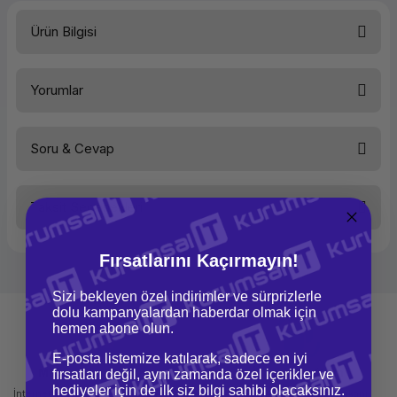
Ürün Bilgisi
Kağıt Tipi
Geniş Format Rulo Kağıt
Yorumlar
Kağıt Türü
İnkjet Kağıdı
Kağıt Ebadı-Genişlik (mm)
914 MM
Kağıt Ebadı-Yükseklik
45,7 M
Kağıt Ebadı (INC X FT)
36 INC X 150 FT
Soru & Cevap
Gramajı
90 g/m2
Bu ürüne ilk yorumu siz yapın!
Taksit Seçenekleri
Yorum Yaz
Ürün hakkında henüz soru sorulmamış.
Fırsatlarını Kaçırmayın!
Soru Sor
Sizi bekleyen özel indirimler ve sürprizlerle
dolu kampanyalardan haberdar olmak için
hemen abone olun.
E-posta listemize katılarak, sadece en iyi
Mağazadan Teslimat
İade ve Değişim
fırsatları değil, aynı zamanda özel içerikler ve
hediyeler için de ilk siz bilgi sahibi olacaksınız.
İnternetten sipariş et ve mağazadan
Kolay iade ve değişim imkanı