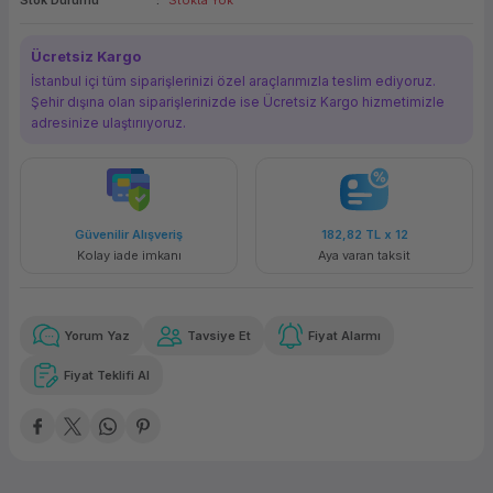
Stok Durumu
Stokta Yok
ork Bileşenleri
ek
Ücretsiz Kargo
İstanbul içi tüm siparişlerinizi özel araçlarımızla teslim ediyoruz.
Şehir dışına olan siparişlerinizde ise Ücretsiz Kargo hizmetimizle
adresinize ulaştırııyoruz.
Güvenilir Alışveriş
182,82 TL
x 12
Kolay iade imkanı
Aya varan taksit
Yorum Yaz
Tavsiye Et
Fiyat Alarmı
Fiyat Teklifi Al