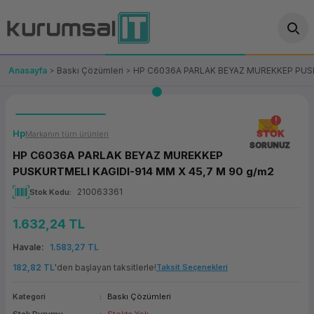
Geri Dön
Geri Dön
Geri Dön
Geri Dön
Geri Dön
Geri Dön
Geri Dön
ünler
leri
ası Çözümleri
eri
le) Ürünler
OT/VT Ürünleri
Anasayfa
Baskı Çözümleri
HP C6036A PARLAK BEYAZ MUREKKEP PUSK
cı
s Ürünleri
eri
Barkod Yazıcı ve Okuyucu
hazı
ası
arı
keti
POS Terminali
Hp
STOK
Markanın tüm ürünleri
SORUNUZ
HP C6036A PARLAK BEYAZ MUREKKEP
sayar
 Kablosu
Station
ım
keti
Fiş Yazıcı
PUSKURTMELI KAGIDI-914 MM X 45,7 M 90 g/m2
210063361
Stok Kodu
sayar
akinesi
se
ve Bağlantı
şif Paketi
Self Servis Ekranı
1.632,24 TL
enleri
 (Firewall)
ma Makinesi
aklık
ve Yedekleme
Para Çekmecesi
Havale
1.583,27 TL
on
eme Makinesi
rofon
Panel PC
182,82 TL
'den başlayan taksitlerle!
Taksit Seçenekleri
ciler
Kategori
Baskı Çözümleri