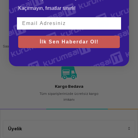
teslim al
Kaçırmayın, fırsatlar sınırlı!
Hızlı Gönderi
Güvenli Alışveriş
İlk Sen Haberdar Ol!
Saat 15.00'a kadar yapılan siparişlerde
256 bit SSL sertifikası
aynı gün kargo imkanı
Kargo Bedava
Tüm siparişlerinizde ücretsiz kargo
imkanı
Üyelik