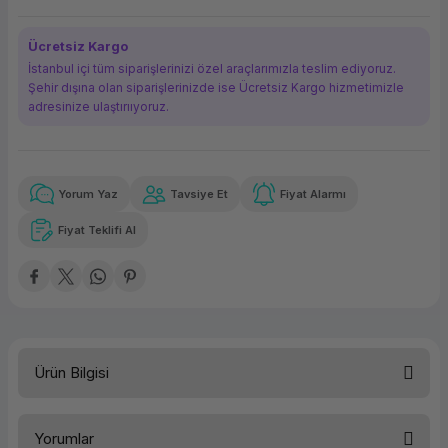
ork Bileşenleri
ek
Ücretsiz Kargo
İstanbul içi tüm siparişlerinizi özel araçlarımızla teslim ediyoruz.
Şehir dışına olan siparişlerinizde ise Ücretsiz Kargo hizmetimizle
adresinize ulaştırııyoruz.
Yorum Yaz
Tavsiye Et
Fiyat Alarmı
Güvenilir Alışveriş
61,55 TL
x 12
Havalelerde
Kolay iade imkanı
Aya varan taksit
Özel indirim fırsatı
Fiyat Teklifi Al
Güvenilir Alışveriş
61,55 TL
x 12
Havalelerde
Kolay iade imkanı
Aya varan taksit
Özel indirim fırsatı
Ürün Bilgisi
Türü
Geniş Format M. Kartuşu
Yorumlar