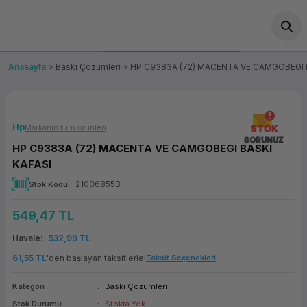
Geri Dön
Geri Dön
Geri Dön
Geri Dön
Geri Dön
Geri Dön
Geri Dön
ünler
leri
ası Çözümleri
eri
le) Ürünler
OT/VT Ürünleri
Anasayfa
Baskı Çözümleri
HP C9383A (72) MACENTA VE CAMGOBEGI 
cı
s Ürünleri
eri
Barkod Yazıcı ve Okuyucu
hazı
ası
arı
keti
POS Terminali
Hp
Markanın tüm ürünleri
STOK
SORUNUZ
HP C9383A (72) MACENTA VE CAMGOBEGI BASKI
sayar
 Kablosu
Station
ım
keti
Fiş Yazıcı
KAFASI
210068553
Stok Kodu
sayar
akinesi
se
ve Bağlantı
şif Paketi
Self Servis Ekranı
549,47 TL
enleri
 (Firewall)
ma Makinesi
aklık
ve Yedekleme
Para Çekmecesi
Havale
532,99 TL
on
eme Makinesi
rofon
Panel PC
61,55 TL
'den başlayan taksitlerle!
Taksit Seçenekleri
Kategori
Baskı Çözümleri
ciler
Stok Durumu
Stokta Yok