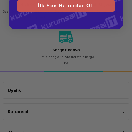
Hızlı Gönderi
Güvenli Alışveriş
İlk Sen Haberdar Ol!
Saat 15.00'a kadar yapılan siparişlerde
256 bit SSL sertifikası
aynı gün kargo imkanı
Kargo Bedava
Tüm siparişlerinizde ücretsiz kargo
imkanı
Üyelik
Kurumsal