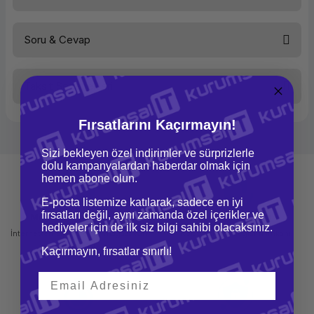
Soru & Cevap
Bu ürüne ilk yorumu siz yapın!
Taksit Seçenekleri
Yorum Yaz
Ürün hakkında henüz soru sorulmamış.
Fırsatlarını Kaçırmayın!
Soru Sor
Sizi bekleyen özel indirimler ve sürprizlerle
dolu kampanyalardan haberdar olmak için
hemen abone olun.
E-posta listemize katılarak, sadece en iyi
fırsatları değil, aynı zamanda özel içerikler ve
Mağazadan Teslimat
İade ve Değişim
hediyeler için de ilk siz bilgi sahibi olacaksınız.
İnternetten sipariş et ve mağazadan
Kolay iade ve değişim imkanı
teslim al
Kaçırmayın, fırsatlar sınırlı!