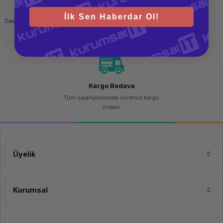
Hızlı Gönderi
Güvenli Alışveriş
İlk Sen Haberdar Ol!
Saat 15.00'a kadar yapılan siparişlerde
256 bit SSL sertifikası
aynı gün kargo imkanı
Kargo Bedava
Tüm siparişlerinizde ücretsiz kargo
imkanı
Üyelik
Kurumsal