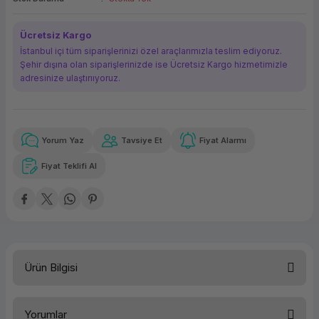
ork Bileşenleri
ek
Ücretsiz Kargo
İstanbul içi tüm siparişlerinizi özel araçlarımızla teslim ediyoruz.
Şehir dışına olan siparişlerinizde ise Ücretsiz Kargo hizmetimizle
adresinize ulaştırııyoruz.
Yorum Yaz
Tavsiye Et
Fiyat Alarmı
Güvenilir Alışveriş
72,67 TL
x 12
Havalelerde
Kolay iade imkanı
Aya varan taksit
Özel indirim fırsatı
Fiyat Teklifi Al
Güvenilir Alışveriş
72,67 TL
x 12
Havalelerde
Kolay iade imkanı
Aya varan taksit
Özel indirim fırsatı
Ürün Bilgisi
Türü
Geniş Format M. Kartuşu
Yorumlar