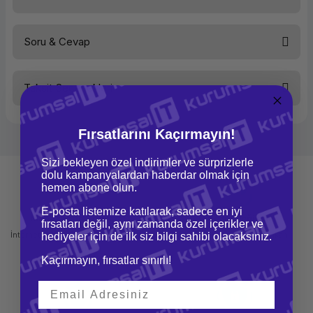
Soru & Cevap
Bu ürüne ilk yorumu siz yapın!
Taksit Seçenekleri
Yorum Yaz
Ürün hakkında henüz soru sorulmamış.
Fırsatlarını Kaçırmayın!
Soru Sor
Sizi bekleyen özel indirimler ve sürprizlerle
dolu kampanyalardan haberdar olmak için
hemen abone olun.
E-posta listemize katılarak, sadece en iyi
Mağazadan Teslimat
İade ve Değişim
fırsatları değil, aynı zamanda özel içerikler ve
İnternetten sipariş et ve mağazadan
Kolay iade ve değişim imkanı
hediyeler için de ilk siz bilgi sahibi olacaksınız.
teslim al
Kaçırmayın, fırsatlar sınırlı!