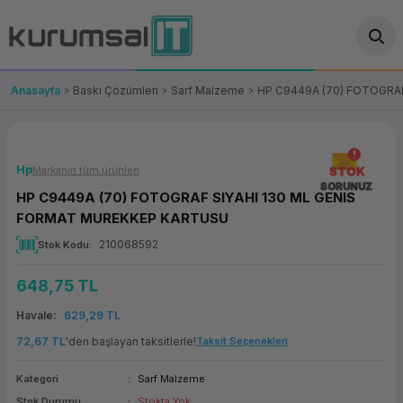
Geri Dön
Geri Dön
Geri Dön
Geri Dön
Geri Dön
Geri Dön
Geri Dön
ünler
leri
ası Çözümleri
eri
le) Ürünler
OT/VT Ürünleri
Anasayfa
Baskı Çözümleri
Sarf Malzeme
HP C9449A (70) FOTOGRA
cı
s Ürünleri
eri
Barkod Yazıcı ve Okuyucu
hazı
ası
arı
keti
POS Terminali
Hp
Markanın tüm ürünleri
STOK
SORUNUZ
HP C9449A (70) FOTOGRAF SIYAHI 130 ML GENIS
sayar
 Kablosu
Station
ım
keti
Fiş Yazıcı
FORMAT MUREKKEP KARTUSU
210068592
Stok Kodu
sayar
akinesi
se
ve Bağlantı
şif Paketi
Self Servis Ekranı
648,75 TL
enleri
 (Firewall)
ma Makinesi
aklık
ve Yedekleme
Para Çekmecesi
Havale
629,29 TL
on
eme Makinesi
rofon
Panel PC
72,67 TL
'den başlayan taksitlerle!
Taksit Seçenekleri
Kategori
Sarf Malzeme
ciler
Stok Durumu
Stokta Yok