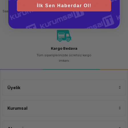
Hızlı Gönderi
Güvenli Alışveriş
İlk Sen Haberdar Ol!
Saat 15.00'a kadar yapılan siparişlerde
256 bit SSL sertifikası
aynı gün kargo imkanı
Kargo Bedava
Tüm siparişlerinizde ücretsiz kargo
imkanı
Üyelik
Kurumsal