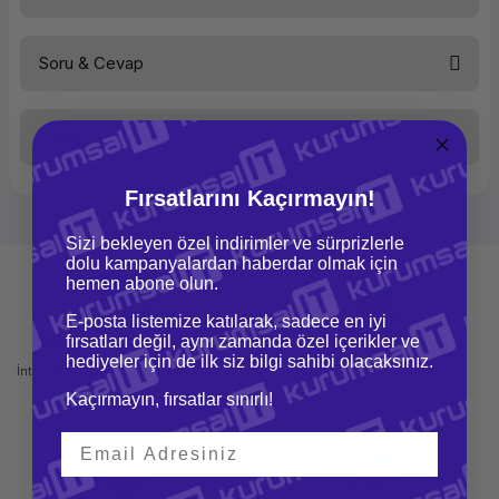
Soru & Cevap
Bu ürüne ilk yorumu siz yapın!
Taksit Seçenekleri
Yorum Yaz
Ürün hakkında henüz soru sorulmamış.
Fırsatlarını Kaçırmayın!
Soru Sor
Sizi bekleyen özel indirimler ve sürprizlerle
dolu kampanyalardan haberdar olmak için
hemen abone olun.
E-posta listemize katılarak, sadece en iyi
fırsatları değil, aynı zamanda özel içerikler ve
Mağazadan Teslimat
İade ve Değişim
hediyeler için de ilk siz bilgi sahibi olacaksınız.
İnternetten sipariş et ve mağazadan
Kolay iade ve değişim imkanı
teslim al
Kaçırmayın, fırsatlar sınırlı!