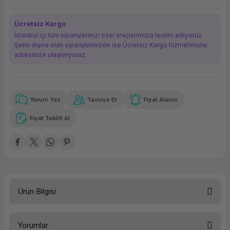
ork Bileşenleri
ek
Ücretsiz Kargo
İstanbul içi tüm siparişlerinizi özel araçlarımızla teslim ediyoruz.
Şehir dışına olan siparişlerinizde ise Ücretsiz Kargo hizmetimizle
adresinize ulaştırııyoruz.
Yorum Yaz
Tavsiye Et
Fiyat Alarmı
Güvenilir Alışveriş
54,28 TL
x 12
Havalelerde
Kolay iade imkanı
Aya varan taksit
Özel indirim fırsatı
Fiyat Teklifi Al
Güvenilir Alışveriş
54,28 TL
x 12
Havalelerde
Kolay iade imkanı
Aya varan taksit
Özel indirim fırsatı
Ürün Bilgisi
Türü
Geniş Format M. Kartuşu
Yorumlar