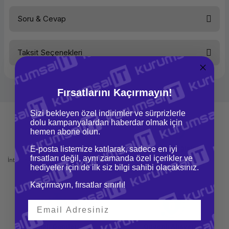
Soru & Cevap
Bu ürüne ilk yorumu siz yapın!
Taksit Seçenekleri
Yorum Yaz
Ürün hakkında henüz soru sorulmamış.
Soru Sor
Fırsatlarını Kaçırmayın!
Sizi bekleyen özel indirimler ve sürprizlerle
dolu kampanyalardan haberdar olmak için
hemen abone olun.
Mağazadan Teslimat
İade ve Değişim
E-posta listemize katılarak, sadece en iyi
fırsatları değil, aynı zamanda özel içerikler ve
İnternetten sipariş et ve mağazadan
Kolay iade ve değişim imkanı
hediyeler için de ilk siz bilgi sahibi olacaksınız.
teslim al
Kaçırmayın, fırsatlar sınırlı!
Hızlı Gönderi
Güvenli Alışveriş