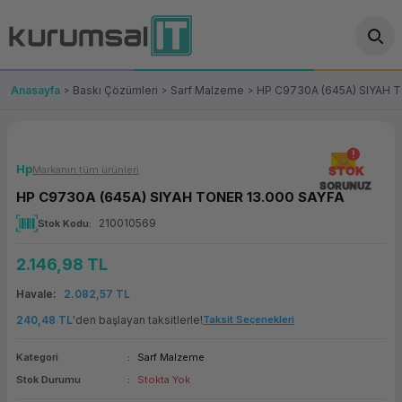
Geri Dön
Geri Dön
Geri Dön
Geri Dön
Geri Dön
Geri Dön
Geri Dön
ünler
leri
ası Çözümleri
eri
le) Ürünler
OT/VT Ürünleri
Anasayfa
Baskı Çözümleri
Sarf Malzeme
HP C9730A (645A) SIYAH 
cı
s Ürünleri
eri
Barkod Yazıcı ve Okuyucu
hazı
ası
arı
keti
POS Terminali
Hp
Markanın tüm ürünleri
STOK
SORUNUZ
HP C9730A (645A) SIYAH TONER 13.000 SAYFA
sayar
 Kablosu
Station
ım
keti
Fiş Yazıcı
210010569
Stok Kodu
sayar
akinesi
se
ve Bağlantı
şif Paketi
Self Servis Ekranı
2.146,98 TL
enleri
 (Firewall)
ma Makinesi
aklık
ve Yedekleme
Para Çekmecesi
Havale
2.082,57 TL
240,48 TL
'den başlayan taksitlerle!
Taksit Seçenekleri
on
eme Makinesi
rofon
Panel PC
Kategori
Sarf Malzeme
ciler
Stok Durumu
Stokta Yok