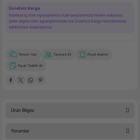
ork Bileşenleri
ek
Ücretsiz Kargo
İstanbul içi tüm siparişlerinizi özel araçlarımızla teslim ediyoruz.
Şehir dışına olan siparişlerinizde ise Ücretsiz Kargo hizmetimizle
adresinize ulaştırııyoruz.
Yorum Yaz
Tavsiye Et
Fiyat Alarmı
Güvenilir Alışveriş
240,48 TL
x 12
Havalelerde
Kolay iade imkanı
Aya varan taksit
Özel indirim fırsatı
Fiyat Teklifi Al
Güvenilir Alışveriş
240,48 TL
x 12
Havalelerde
Kolay iade imkanı
Aya varan taksit
Özel indirim fırsatı
Ürün Bilgisi
Türü
Yazıcı Toneri
Yorumlar