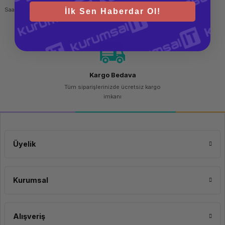
Saat 15.00'a kadar yapılan siparişlerde
256 bit SSL sertifikası
İlk Sen Haberdar Ol!
aynı gün kargo imkanı
Kargo Bedava
Tüm siparişlerinizde ücretsiz kargo
imkanı
Üyelik
Kurumsal
Alışveriş