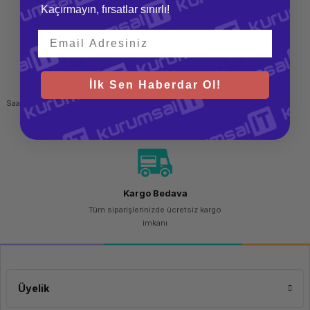
Kaçırmayın, fırsatlar sınırlı!
teslim al
İlk Sen Haberdar Ol!
Hızlı Gönderi
Güvenli Alışveriş
Saat 15.00'a kadar yapılan siparişlerde
256 bit SSL sertifikası
aynı gün kargo imkanı
Kargo Bedava
Tüm siparişlerinizde ücretsiz kargo
imkanı
Üyelik