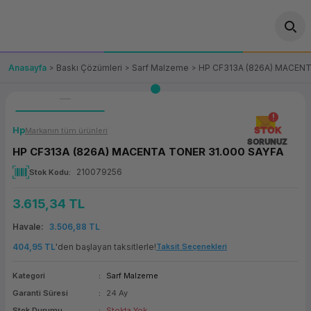
Geri Dön
Geri Dön
Geri Dön
Geri Dön
Geri Dön
Geri Dön
Geri Dön
ünler
leri
ası Çözümleri
eri
le) Ürünler
OT/VT Ürünleri
Anasayfa
Baskı Çözümleri
Sarf Malzeme
HP CF313A (826A) MACENT
cı
s Ürünleri
eri
Barkod Yazıcı ve Okuyucu
hazı
ası
arı
keti
POS Terminali
Hp
STOK
Markanın tüm ürünleri
SORUNUZ
HP CF313A (826A) MACENTA TONER 31.000 SAYFA
sayar
 Kablosu
Station
ım
keti
Fiş Yazıcı
210079256
Stok Kodu
sayar
akinesi
se
ve Bağlantı
şif Paketi
Self Servis Ekranı
3.615,34 TL
enleri
 (Firewall)
ma Makinesi
aklık
ve Yedekleme
Para Çekmecesi
Havale
3.506,88 TL
404,95 TL
'den başlayan taksitlerle!
Taksit Seçenekleri
on
eme Makinesi
rofon
Panel PC
Kategori
Sarf Malzeme
ciler
Garanti Süresi
24 Ay
Stok Durumu
Stokta Yok