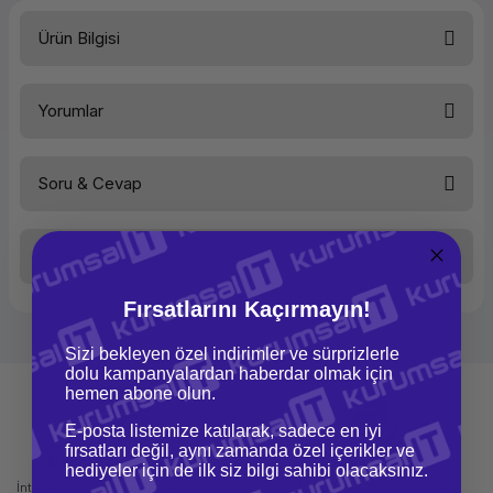
Ürün Bilgisi
Türü
Yazıcı Toneri
Yorumlar
Soru & Cevap
Bu ürüne ilk yorumu siz yapın!
Taksit Seçenekleri
Yorum Yaz
Ürün hakkında henüz soru sorulmamış.
Fırsatlarını Kaçırmayın!
Soru Sor
Sizi bekleyen özel indirimler ve sürprizlerle
dolu kampanyalardan haberdar olmak için
hemen abone olun.
E-posta listemize katılarak, sadece en iyi
fırsatları değil, aynı zamanda özel içerikler ve
Mağazadan Teslimat
İade ve Değişim
hediyeler için de ilk siz bilgi sahibi olacaksınız.
İnternetten sipariş et ve mağazadan
Kolay iade ve değişim imkanı