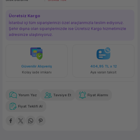
ork Bileşenleri
ek
Ücretsiz Kargo
İstanbul içi tüm siparişlerinizi özel araçlarımızla teslim ediyoruz.
Şehir dışına olan siparişlerinizde ise Ücretsiz Kargo hizmetimizle
adresinize ulaştırııyoruz.
Güvenilir Alışveriş
404,95 TL
x 12
Kolay iade imkanı
Aya varan taksit
Yorum Yaz
Tavsiye Et
Fiyat Alarmı
Fiyat Teklifi Al