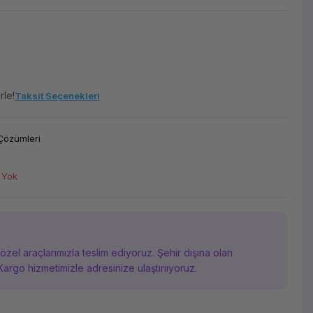
rle!
Taksit Seçenekleri
Çözümleri
 Yok
i özel araçlarımızla teslim ediyoruz. Şehir dışına olan
Kargo hizmetimizle adresinize ulaştırııyoruz.