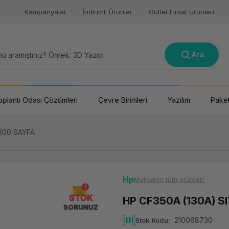
Kampanyalar
İndirimli Ürünler
Outlet Fırsat Ürünleri
Ara
oplantı Odası Çözümleri
Çevre Birimleri
Yazılım
Paket
.300 SAYFA
Hp
Markanın tüm ürünleri
STOK
HP CF350A (130A) S
SORUNUZ
210068730
Stok Kodu