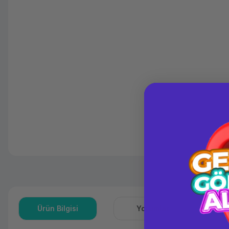
Ürün Bilgisi
Yorumlar
S