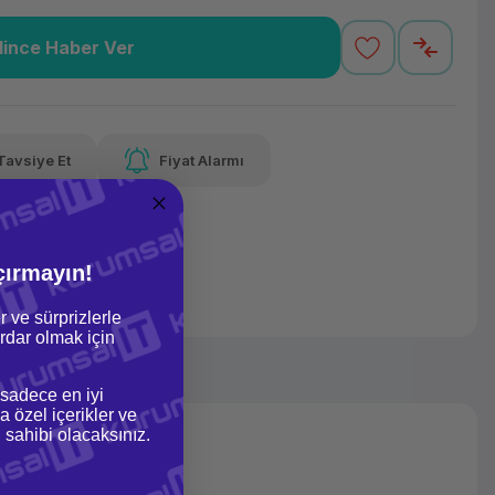
lince Haber Ver
76 TL
x 12
Havalelerde
Güvenilir Alışveriş
varan taksit
Özel indirim fırsatı
Kolay iade imkanı
Tavsiye Et
Fiyat Alarmı
lelerde
irim fırsatı
çırmayın!
r ve sürprizlerle
dar olmak için
 sadece en iyi
a özel içerikler ve
gi sahibi olacaksınız.