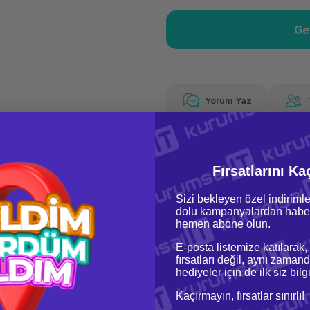
Ge
Güvenilir Alışveriş
44,
Kolay iade imkanı
Aya 
Yorum Yaz
Fiyat Teklifi Al
44,76 TL
x 12
Hava
Aya varan taksit
Özel ind
Fırsatlarını Ka
Sizi bekleyen özel indirimle
dolu kampanyalardan haber
hemen abone olun.
E-posta listemize katılarak,
fırsatları değil, aynı zamand
hediyeler için de ilk siz bil
oru & Cevap
Taksit Seçenekleri
Kaçırmayın, fırsatlar sınırlı!