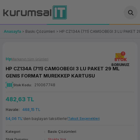
Geri Dön
Geri Dön
Geri Dön
Geri Dön
Geri Dön
Geri Dön
Geri Dön
ünler
leri
ası Çözümleri
eri
le) Ürünler
OT/VT Ürünleri
Anasayfa
Baskı Çözümleri
HP CZ134A (711) CAMGOBEGI 3 LU PAKET
cı
s Ürünleri
eri
Barkod Yazıcı ve Okuyucu
hazı
ası
arı
keti
POS Terminali
Hp
Markanın tüm ürünleri
STOK
SORUNUZ
HP CZ134A (711) CAMGOBEGI 3 LU PAKET 29 ML
sayar
 Kablosu
Station
ım
keti
Fiş Yazıcı
GENIS FORMAT MUREKKEP KARTUSU
210067748
Stok Kodu
sayar
akinesi
se
ve Bağlantı
şif Paketi
Self Servis Ekranı
482,63 TL
enleri
 (Firewall)
ma Makinesi
aklık
ve Yedekleme
Para Çekmecesi
Havale
468,15 TL
on
eme Makinesi
rofon
Panel PC
54,06 TL
'den başlayan taksitlerle!
Taksit Seçenekleri
Kategori
Baskı Çözümleri
ciler
Stok Durumu
Stokta Yok