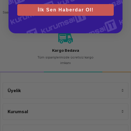
Hızlı Gönderi
Güvenli Alışveriş
İlk Sen Haberdar Ol!
Saat 15.00'a kadar yapılan siparişlerde
256 bit SSL sertifikası
aynı gün kargo imkanı
Kargo Bedava
Tüm siparişlerinizde ücretsiz kargo
imkanı
Üyelik
Kurumsal