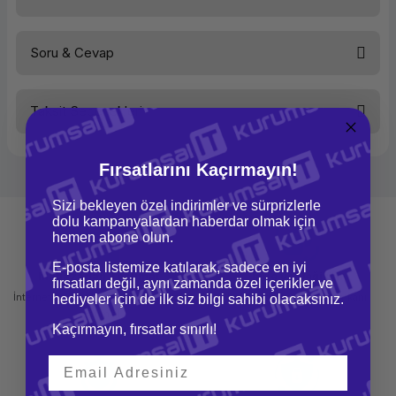
Soru & Cevap
Bu ürüne ilk yorumu siz yapın!
Taksit Seçenekleri
Yorum Yaz
Ürün hakkında henüz soru sorulmamış.
Fırsatlarını Kaçırmayın!
Soru Sor
Sizi bekleyen özel indirimler ve sürprizlerle
dolu kampanyalardan haberdar olmak için
hemen abone olun.
E-posta listemize katılarak, sadece en iyi
Mağazadan Teslimat
İade ve Değişim
fırsatları değil, aynı zamanda özel içerikler ve
İnternetten sipariş et ve mağazadan
Kolay iade ve değişim imkanı
hediyeler için de ilk siz bilgi sahibi olacaksınız.
teslim al
Kaçırmayın, fırsatlar sınırlı!