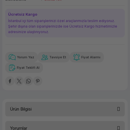
ork Bileşenleri
ek
Ücretsiz Kargo
İstanbul içi tüm siparişlerinizi özel araçlarımızla teslim ediyoruz.
Şehir dışına olan siparişlerinizde ise Ücretsiz Kargo hizmetimizle
adresinize ulaştırııyoruz.
Yorum Yaz
Tavsiye Et
Fiyat Alarmı
Güvenilir Alışveriş
54,06 TL
x 12
Havalelerde
Kolay iade imkanı
Aya varan taksit
Özel indirim fırsatı
Fiyat Teklifi Al
Güvenilir Alışveriş
54,06 TL
x 12
Havalelerde
Kolay iade imkanı
Aya varan taksit
Özel indirim fırsatı
Ürün Bilgisi
Türü
Geniş Format M. Kartuşu
Yorumlar