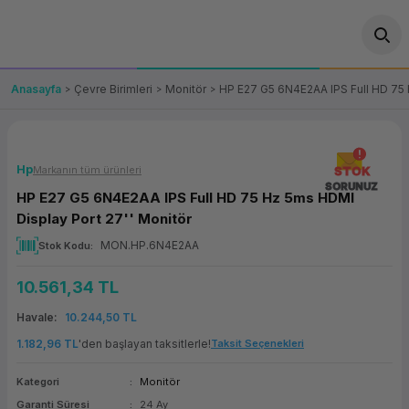
Geri Dön
Geri Dön
Geri Dön
Geri Dön
Geri Dön
Geri Dön
Geri Dön
ünler
leri
ası Çözümleri
eri
le) Ürünler
OT/VT Ürünleri
Anasayfa
Çevre Birimleri
Monitör
HP E27 G5 6N4E2AA IPS Full HD 75 
cı
s Ürünleri
eri
Barkod Yazıcı ve Okuyucu
hazı
ası
arı
keti
POS Terminali
Hp
Markanın tüm ürünleri
STOK
SORUNUZ
HP E27 G5 6N4E2AA IPS Full HD 75 Hz 5ms HDMI
sayar
 Kablosu
Station
ım
keti
Fiş Yazıcı
Display Port 27'' Monitör
MON.HP.6N4E2AA
Stok Kodu
sayar
akinesi
se
ve Bağlantı
şif Paketi
Self Servis Ekranı
10.561,34 TL
enleri
 (Firewall)
ma Makinesi
aklık
ve Yedekleme
Para Çekmecesi
Havale
10.244,50 TL
on
eme Makinesi
rofon
Panel PC
1.182,96 TL
'den başlayan taksitlerle!
Taksit Seçenekleri
Kategori
Monitör
ciler
Garanti Süresi
24 Ay