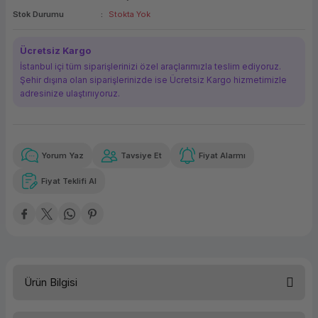
Stok Durumu
Stokta Yok
ork Bileşenleri
ek
Ücretsiz Kargo
İstanbul içi tüm siparişlerinizi özel araçlarımızla teslim ediyoruz.
Şehir dışına olan siparişlerinizde ise Ücretsiz Kargo hizmetimizle
adresinize ulaştırııyoruz.
Yorum Yaz
Tavsiye Et
Fiyat Alarmı
Güvenilir Alışveriş
1.182,96 TL
x 12
Havalelerde
Kolay iade imkanı
Aya varan taksit
Özel indirim fırsatı
Fiyat Teklifi Al
Güvenilir Alışveriş
1.182,96 TL
x 12
Havalelerde
Kolay iade imkanı
Aya varan taksit
Özel indirim fırsatı
Ürün Bilgisi
HP E27 G5 6N4E2AA IPS Full HD 75 Hz 5ms HDMI Display Port 27'' Monitör