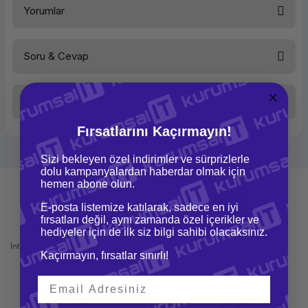
Yorumlar
Soru & Cevap
Bu ürüne ilk yorumu siz yapın!
Taksit Seçenekleri
Yorum Yaz
Ürün hakkında henüz soru sorulmamış.
Fırsatlarını Kaçırmayın!
Soru Sor
Sizi bekleyen özel indirimler ve sürprizlerle
dolu kampanyalardan haberdar olmak için
hemen abone olun.
E-posta listemize katılarak, sadece en iyi
fırsatları değil, aynı zamanda özel içerikler ve
Mağazadan Teslimat
İade ve Değişim
hediyeler için de ilk siz bilgi sahibi olacaksınız.
İnternetten sipariş et ve mağazadan
Kolay iade ve değişim imkanı
Kaçırmayın, fırsatlar sınırlı!
teslim al