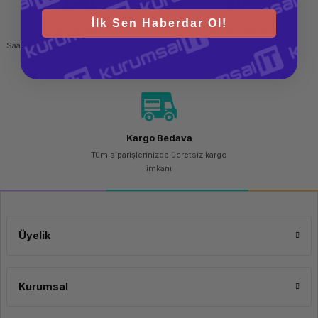
İlk Sen Haberdar Ol!
Hızlı Gönderi
Güvenli Alışveriş
Saat 15.00'a kadar yapılan siparişlerde
256 bit SSL sertifikası
aynı gün kargo imkanı
Kargo Bedava
Tüm siparişlerinizde ücretsiz kargo
imkanı
Üyelik
Kurumsal