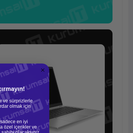
çırmayın!
r ve sürprizlerle
dar olmak için
 sadece en iyi
a özel içerikler ve
gi sahibi olacaksınız.