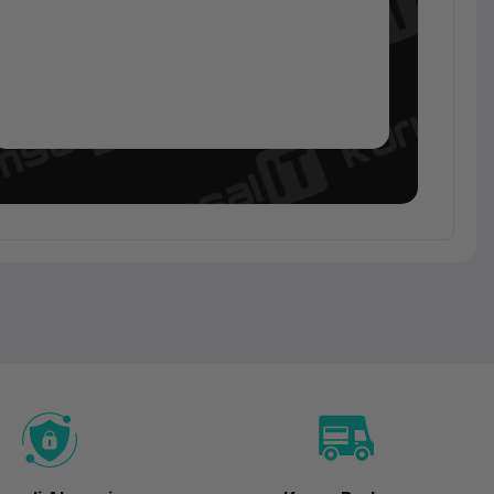
Notebook
Hp
ProBook
640 G9