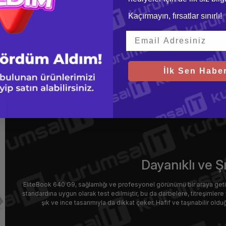
Kaçırmayın, fırsatlar sınırlı!
İlk Sen Haber
Dayanıklı ve Ş
EliteBook 640 G9, sağlamlığı ve profesyonel görünümü bir araya getire
standardına uygun olarak test edilmiştir, bu da darbelere, titreşimlere 
şık ve ince tasarımıyla da dikkat çeker. Hafif ve taşınabilir oldu