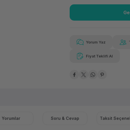
Ge
Güvenilir Alışveriş
5.20
Kolay iade imkanı
Aya 
Yorum Yaz
Fiyat Teklifi Al
Güvenilir Alışveriş
5.20
Kolay iade imkanı
Aya 
Yorumlar
Soru & Cevap
Taksit Seçenek