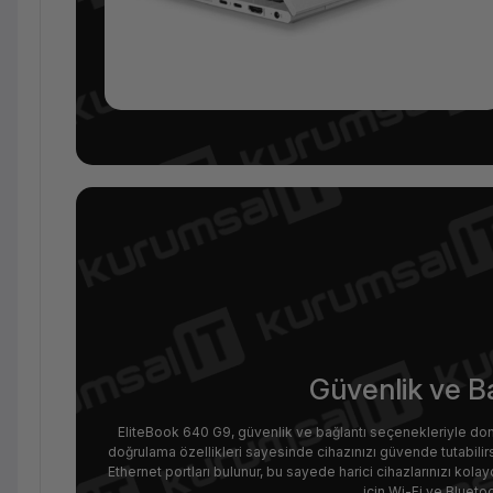
Güvenlik ve B
EliteBook 640 G9, güvenlik ve bağlantı seçenekleriyle dona
doğrulama özellikleri sayesinde cihazınızı güvende tutabilirs
Ethernet portları bulunur, bu sayede harici cihazlarınızı kolayc
için Wi-Fi ve Blueto