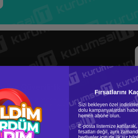
sı ve Güvenilirlik
Fırsatlarını Ka
rak tasarlanmış güçlü bir dizüstü bilgisayardır. Intel Core i5 veya i7
Sizi bekleyen özel indirimle
 bir şekilde yönetmek için yeterli gücü sağlar. Ayrıca, 32 GB'a kadar
dolu kampanyalardan haber
, bu sayede çoklu görevleri sorunsuz bir şekilde gerçekleştirebilir ve
hemen abone olun.
ir şekilde erişebilirsiniz.
E-posta listemize katılarak,
fırsatları değil, aynı zamand
hediyeler için de ilk siz bil