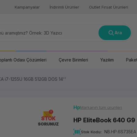
Kampanyalar
İndirimli Ürünler
Outlet Fırsat Ürünleri
Ara
oplantı Odası Çözümleri
Çevre Birimleri
Yazılım
Paket
A i7-1255U 16GB 512GB DOS 14''
Hp
Markanın tüm ürünleri
STOK
HP EliteBook 640 G9
SORUNUZ
NB.HP.6S735EA
Stok Kodu