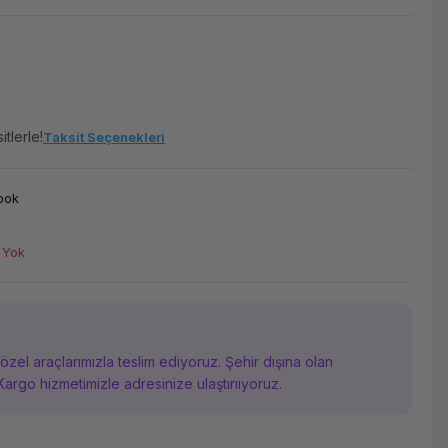
tlerle!
Taksit Seçenekleri
ook
 Yok
i özel araçlarımızla teslim ediyoruz. Şehir dışına olan
Kargo hizmetimizle adresinize ulaştırııyoruz.