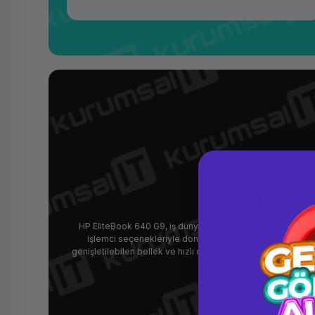
İş Performan
HP EliteBook 640 G9, iş dünyasının ihtiyaçlarına yönelik ola
işlemci seçenekleriyle donatılmıştır ve iş yüklerini hızlı
genişletilebilen bellek ve hızlı depolama seçenekleri sunar
verilere hızlı b