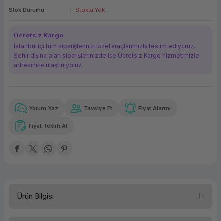
Stok Durumu
Stokta Yok
ork Bileşenleri
ek
Ücretsiz Kargo
İstanbul içi tüm siparişlerinizi özel araçlarımızla teslim ediyoruz.
Şehir dışına olan siparişlerinizde ise Ücretsiz Kargo hizmetimizle
adresinize ulaştırııyoruz.
Yorum Yaz
Tavsiye Et
Fiyat Alarmı
Güvenilir Alışveriş
5.690,99 TL
x 12
Havalelerde
Kolay iade imkanı
Aya varan taksit
Özel indirim fırsatı
Fiyat Teklifi Al
Güvenilir Alışveriş
5.690,99 TL
x 12
Havalelerde
Kolay iade imkanı
Aya varan taksit
Özel indirim fırsatı
Ürün Bilgisi