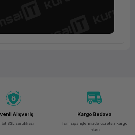
Premium
Kurumsal
Dizüstü
Bilgisayar
(Elite
Business
Laptop)
HP
venli Alışveriş
Kargo Bedava
EliteBook
 bit SSL sertifikası
Tüm siparişlerinizde ücretsiz kargo
8 G1i
imkanı
(AD2Y9ET)