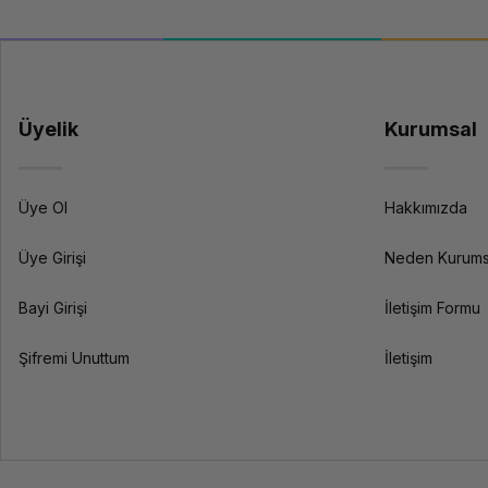
Seri
Genel Özellikler
Üyelik
Kurumsal
İşlemci
Üye Ol
Hakkımızda
Üye Girişi
Neden Kurums
İşlemci Mimarisi
Bayi Girişi
İletişim Formu
Şifremi Unuttum
İletişim
Yapay Zeka (NPU)