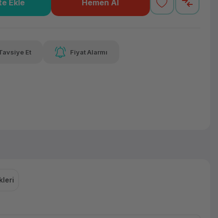
e Ekle
Hemen Al
9,59 TL
x 12
Havalelerde
varan taksit
Özel indirim fırsatı
Tavsiye Et
Fiyat Alarmı
9,59 TL
x 12
Havalelerde
varan taksit
Özel indirim fırsatı
leri