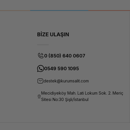
EliteBook
800 Serisi
(16 inç G1i)
BİZE ULAŞIN
Intel® Core™
Ultra 7 255U
(12 Çekirdek,
0 (850) 640 0607
4.80 GHz'e
kadar, 12MB
Önbellek)
0549 590 1095
Intel® Core™
destek@kurumsalit.com
Ultra (Series
1) - Yapay
Zeka (NPU)
Mecidiyeköy Mah. Lati Lokum Sok. 2. Meriç
Destekli
Sitesi No:30 Şişli/İstanbul
Intel® AI
Boost
(Entegre AI
Hızlandırıcı)