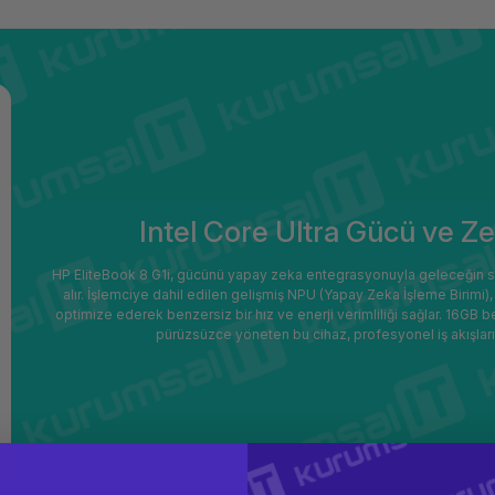
Intel Core Ultra Gücü ve Z
HP EliteBook 8 G1i, gücünü yapay zeka entegrasyonuyla geleceğin sta
alır. İşlemciye dahil edilen gelişmiş NPU (Yapay Zeka İşleme Birimi), 
optimize ederek benzersiz bir hız ve enerji verimliliği sağlar. 16GB be
pürüzsüzce yöneten bu cihaz, profesyonel iş akışlar