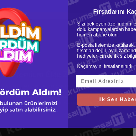
Fırsatlarını Ka
Sizi bekleyen özel indirimle
dolu kampanyalardan haber
hemen abone olun.
E-posta listemize katılarak,
fırsatları değil, aynı zamand
hediyeler için de ilk siz bil
Kaçırmayın, fırsatlar sınırlı!
 ve Premium Elite Zarafeti
aya sahip bu model, 16 inçlik geniş ekranı ile masaüstü bilgisayar
inde devasa bir izleme alanı sunarak, detaylı veri tablolarından geniş
e görsel hakimiyet sağlar. İnce ve estetik yapısından ödün vermeden
İlk Sen Haber
profesyonellerin vizyonunu yansıtan kusursuz bir araca dönüştürür.