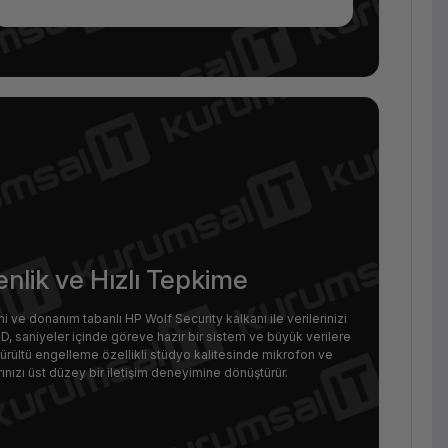
lik ve Hızlı Tepkime
i ve donanım tabanlı HP Wolf Security kalkanı ile verilerinizi
 SSD, saniyeler içinde göreve hazır bir sistem ve büyük verilere
 gürültü engelleme özellikli stüdyo kalitesinde mikrofon ve
nızı üst düzey bir iletişim deneyimine dönüştürür.