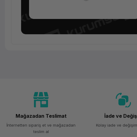
Ürün Ailesi
Kategori
Marka
Mağazadan Teslimat
İade ve Deği
Model
İnternetten sipariş et ve mağazadan
Kolay iade ve değişim
teslim al