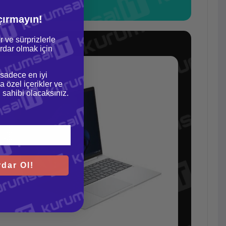
çırmayın!
r ve sürprizlerle
dar olmak için
 sadece en iyi
a özel içerikler ve
gi sahibi olacaksınız.
dar Ol!