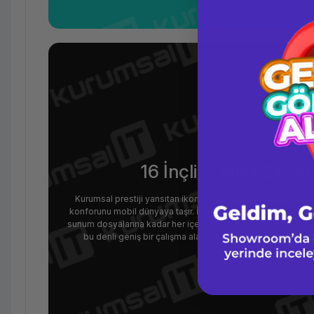
16 İnçlik Geniş Ekran
Kurumsal prestiji yansıtan ikonik magnezyum-alüminyum kas
konforunu mobil dünyaya taşır. İnce çerçeveli tasarımı sayes
sunum dosyalarına kadar her içerikte maksimum üretkenlik v
bu denli geniş bir çalışma alanı sunması, cihazı modern 