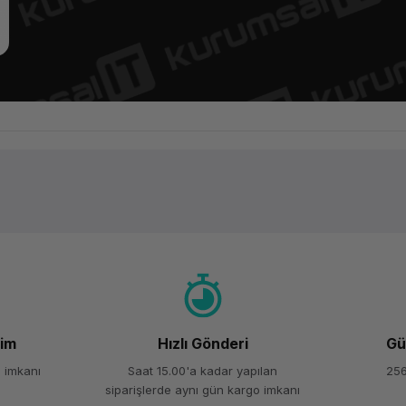
Ürün hakkında henüz soru sorulmamış.
Bu ürüne ilk yorumu siz yapın!
Yorum Yaz
Soru Sor
şim
Hızlı Gönderi
Gü
 imkanı
Saat 15.00'a kadar yapılan
256
siparişlerde aynı gün kargo imkanı