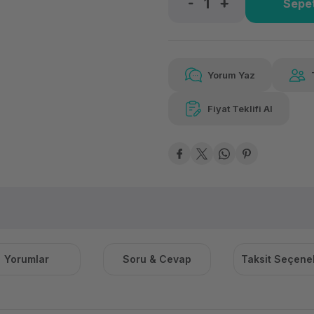
Sepet
Güvenilir Alışveriş
9.08
Kolay iade imkanı
Aya 
Yorum Yaz
Fiyat Teklifi Al
Güvenilir Alışveriş
9.08
Kolay iade imkanı
Aya 
Yorumlar
Soru & Cevap
Taksit Seçenek