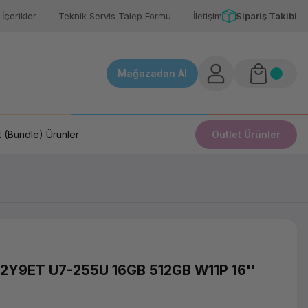
İçerikler
Teknik Servis Talep Formu
İletişim
Sipariş Takibi
Mağazadan Al
 (Bundle) Ürünler
Outlet Ürünler
AD2Y9ET U7-255U 16GB 512GB W11P 16''