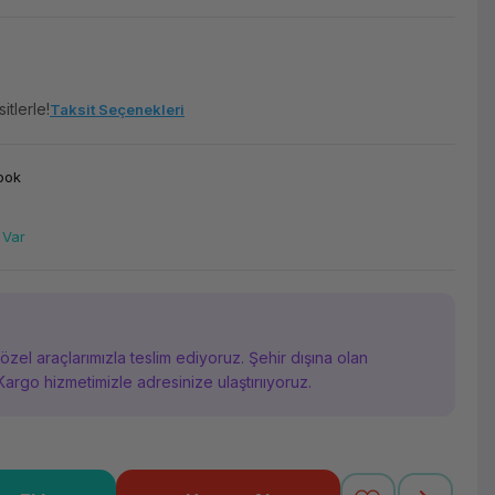
itlerle!
Taksit Seçenekleri
ook
 Var
i özel araçlarımızla teslim ediyoruz. Şehir dışına olan
Kargo hizmetimizle adresinize ulaştırııyoruz.