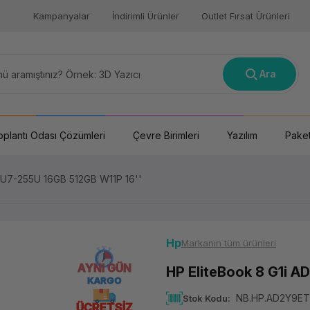
Kampanyalar
İndirimli Ürünler
Outlet Fırsat Ürünleri
Ara
oplantı Odası Çözümleri
Çevre Birimleri
Yazılım
Paket
 U7-255U 16GB 512GB W11P 16''
Hp
Markanın tüm ürünleri
AYNI GÜN
HP EliteBook 8 G1i 
KARGO
NB.HP.AD2Y9ET
Stok Kodu
ÜCRETSİZ