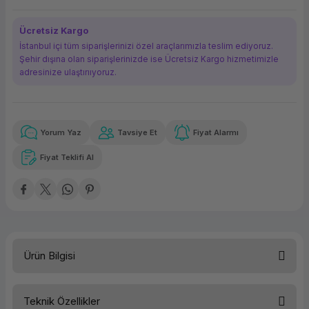
ork Bileşenleri
ek
Ücretsiz Kargo
İstanbul içi tüm siparişlerinizi özel araçlarımızla teslim ediyoruz.
Şehir dışına olan siparişlerinizde ise Ücretsiz Kargo hizmetimizle
adresinize ulaştırııyoruz.
Yorum Yaz
Tavsiye Et
Fiyat Alarmı
Güvenilir Alışveriş
11.108,77 TL
x 12
Havalelerde
Kolay iade imkanı
Aya varan taksit
Özel indirim fırsatı
Fiyat Teklifi Al
Güvenilir Alışveriş
11.108,77 TL
x 12
Havalelerde
Kolay iade imkanı
Aya varan taksit
Özel indirim fırsatı
Ürün Bilgisi
Teknik Özellikler