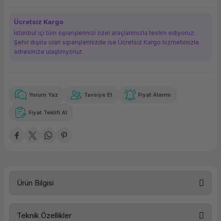
ork Bileşenleri
ek
Ücretsiz Kargo
İstanbul içi tüm siparişlerinizi özel araçlarımızla teslim ediyoruz.
Şehir dışına olan siparişlerinizde ise Ücretsiz Kargo hizmetimizle
adresinize ulaştırııyoruz.
Yorum Yaz
Tavsiye Et
Fiyat Alarmı
Güvenilir Alışveriş
9.444,48 TL
x 12
Havalelerde
Kolay iade imkanı
Aya varan taksit
Özel indirim fırsatı
Fiyat Teklifi Al
Güvenilir Alışveriş
9.444,48 TL
x 12
Havalelerde
Kolay iade imkanı
Aya varan taksit
Özel indirim fırsatı
Ürün Bilgisi
Teknik Özellikler