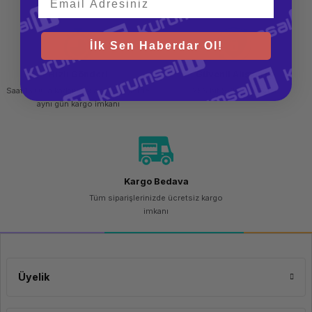
DDR5
Disk Kapasitesi
1 TB
İlk Sen Haberdar Ol!
Ekran Kartı Belleği
Paylaşımlı
Ekran Kartı Tipi
Integrated
Hızlı Gönderi
Güvenli Alışveriş
Intel® Iris®
Xe
Saat 15.00'a kadar yapılan siparişlerde
256 bit SSL sertifikası
Güvenlik Odaklı
Graphics
aynı gün kargo imkanı
-
HP EliteBook 840 G10, kullanıcıların veri güvenliğini koruması için çeşitli
Dizayn
güvenlik özellikleri sunar. Bunlar arasında HP Sure Start, HP Sure Sense,
BIOS parolası ve TPM 2.0 gibi özellikler bulunur. Ayrıca, parmak izi
Ekran Boyutu
16"
okuyucu ve IR yüz tanıma gibi seçeneklerle biyometrik kimlik doğrulama
sağlar. Bu, hassas verilerinizi korumanıza yardımcı olur.
Ekran Tipi
Diagonal,
Kargo Bedava
WUXGA
Tüm siparişlerinizde ücretsiz kargo
(1920 x
imkanı
1200),
IPS
Dokunmatik Ekran
Yok
Klavye
Türkçe Q
Bağlantı ve Genişletme
Üyelik
Ağırlık
1.36 Kg
Seçenekleri