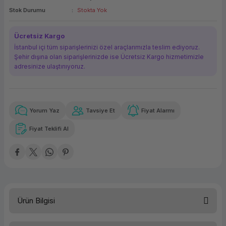
Stok Durumu
Stokta Yok
ork Bileşenleri
ek
Ücretsiz Kargo
İstanbul içi tüm siparişlerinizi özel araçlarımızla teslim ediyoruz.
Şehir dışına olan siparişlerinizde ise Ücretsiz Kargo hizmetimizle
adresinize ulaştırııyoruz.
Yorum Yaz
Tavsiye Et
Fiyat Alarmı
Güvenilir Alışveriş
7.992,96 TL
x 12
Havalelerde
Kolay iade imkanı
Aya varan taksit
Özel indirim fırsatı
Fiyat Teklifi Al
Güvenilir Alışveriş
7.992,96 TL
x 12
Havalelerde
Kolay iade imkanı
Aya varan taksit
Özel indirim fırsatı
Ürün Bilgisi